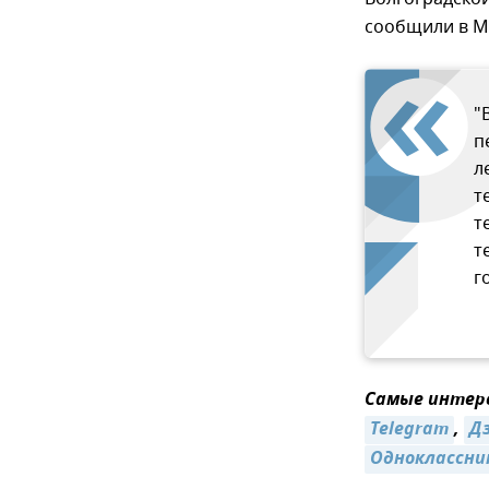
сообщили в М
"
п
л
т
т
т
г
Самые интере
Telegram
,
Д
Одноклассни