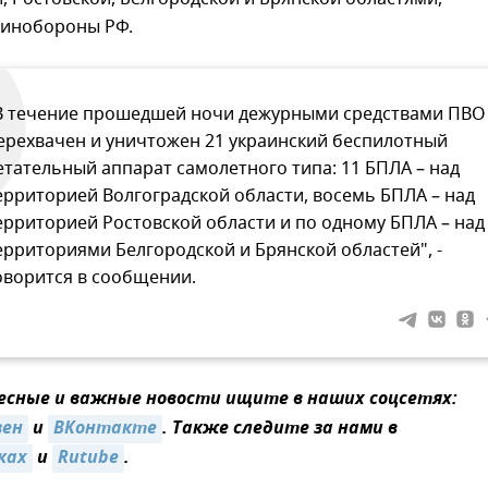
инобороны РФ.
В течение прошедшей ночи дежурными средствами ПВО
ерехвачен и уничтожен 21 украинский беспилотный
етательный аппарат самолетного типа: 11 БПЛА – над
ерриторией Волгоградской области, восемь БПЛА – над
ерриторией Ростовской области и по одному БПЛА – над
ерриториями Белгородской и Брянской областей", -
оворится в сообщении.
сные и важные новости ищите в наших соцсетях:
зен
и
ВКонтакте
. Также следите за нами в
ках
и
Rutube
.