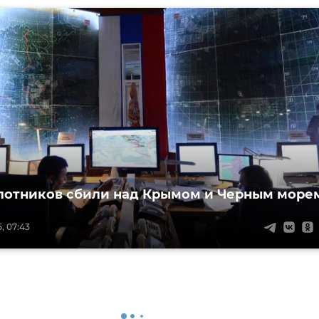
лотников сбили над Крымом и Черным море
, 07:43