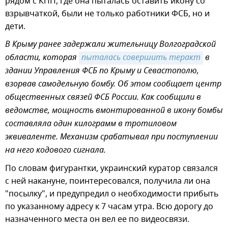
рядом с КПП, где она пыталась оставить икону со
взрывчаткой, были не только работники ФСБ, но и
дети.
В Крыму ранее задержали жительницу Волгоградской
области, которая
пыталась совершить теракт
в
здании Управления ФСБ по Крыму и Севастополю,
взорвав самодельную бомбу. Об этом сообщает центр
общественных связей ФСБ России. Как сообщили в
ведомстве, мощность вмонтированной в икону бомбы
составляла один килограмм в тротиловом
эквиваленте. Механизм срабатывал при поступлении
на него кодового сигнала.
По словам фигурантки, украинский куратор связался
с ней накануне, поинтересовался, получила ли она
"посылку", и предупредил о необходимости прибыть
по указанному адресу к 7 часам утра. Всю дорогу до
назначенного места он вел ее по видеосвязи.