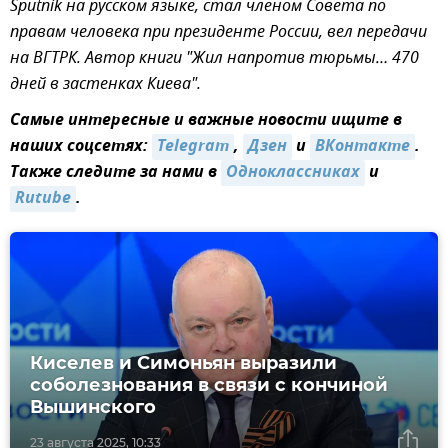
Sputnik на русском языке, стал членом Совета по
правам человека при президенте России, вел передачи
на ВГТРК. Автор книги "Жил напротив тюрьмы… 470
дней в застенках Киева".
Самые интересные и важные новости ищите в
наших соцсетях:
Telegram
,
Дзен
и
ВКонтакте
.
Также следите за нами в
Одноклассниках
и
Rutube
.
Киселев и Симоньян выразили
соболезнования в связи с кончиной
Вышинского
23 августа 2025, 10:33