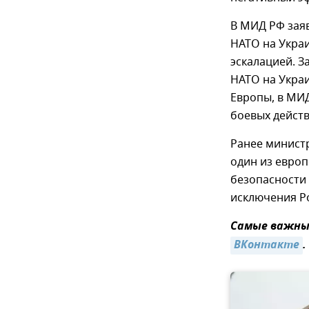
В МИД РФ зая
НАТО на Украи
эскалацией. З
НАТО на Украи
Европы, в МИ
боевых действ
Ранее министр
один из европ
безопасности 
исключения Ро
Самые важные
ВКонтакте
.