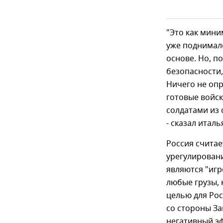
"Это как мини
уже поднимал
основе. Но, п
безопасности,
Ничего не опр
готовые войск
солдатами из 
- сказал итал
Россия считае
урегулирован
являются "игр
любые грузы, 
целью для Рос
со стороны За
негативный э