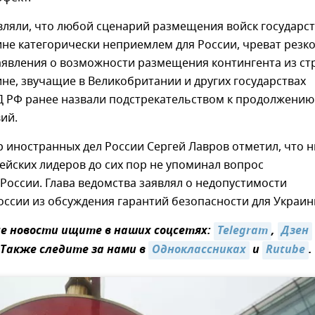
вляли, что любой сценарий размещения войск государс
не категорически неприемлем для России, чреват резк
аявления о возможности размещения контингента из ст
не, звучащие в Великобритании и других государствах
Д РФ ранее назвали подстрекательством к продолжению
ий.
 иностранных дел России Сергей Лавров отметил, что н
ейских лидеров до сих пор не упоминал вопрос
России. Глава ведомства заявлял о недопустимости
ссии из обсуждения гарантий безопасности для Украин
 новости ищите в наших соцсетях:
Telegram
,
Дзен
 Также следите за нами в
Одноклассниках
и
Rutube
.