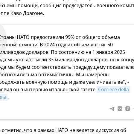
объемы помощи, сообщил председатель военного коми
ппе Каво Драгоне.
Страны НАТО предоставили 99% от общего объема
оенной помощи. В 2024 году их объем достиг 50
иллиардов долларов. По состоянию на 1 января 2025
ода мы уже достигли 33 миллиардов долларов, но к конц
ода мы будем соответствовать предыдущему показателю
рогнозы весьма оптимистичны. Мы намерены
родолжать военную помощь и даже увеличивать ее", -
аявил он в интервью итальянской газете
Corriere della 
era
.
 отметил, что в рамках НАТО не ведется дискуссия об