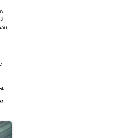
тв
ой
ран
и
ы.
и