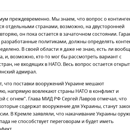
мум преждевременно. Мы знаем, что вопрос о континге
ся отдельными странами, возможно, на двусторонней
овторяю, он пока остается в зачаточном состоянии. Гар
 разработанные политиками, должны определять контекс
еделено. В своей области я даже не знаю, есть ли вооб
а, и, возможно, кто-то мог бы рассмотреть вариант с
стран, не входящих в НАТО. Весь вопрос остается откры
ьянский адмирал.
т, что поставки вооружений Украине мешают
ию, напрямую вовлекают страны НАТО в конфликт и
ой с огнем". Глава МИД РФ Сергей Лавров отмечал, что
которые содержат вооружение для Украины, станут зак
сии. В Кремле заявляли, что накачивание Украины ору
пада не способствует переговорам и будет иметь
ффект.