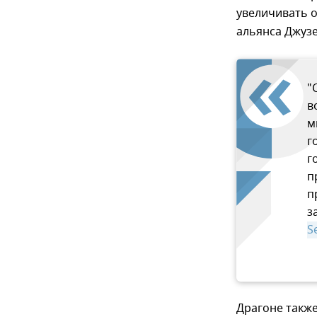
увеличивать 
альянса Джузе
"
в
м
г
г
п
п
з
S
Драгоне также