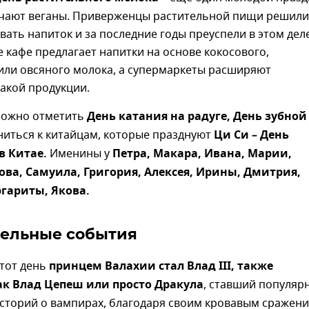
чают веганы. Приверженцы растительной пищи решили
ать напиток и за последние годы преуспели в этом деле
 кафе предлагает напитки на основе кокосового,
или овсяного молока, а супермаркеты расширяют
акой продукции.
можно отметить
День катания на радуге, День зубной
ниться к китайцам, которые празднуют
Ци Си – День
в Китае.
Именины у
Петра, Макара, Ивана, Марии,
ва, Самуила, Григория, Алексея, Ирины, Дмитрия,
гариты, Якова.
ельные события
этот день
принцем Валахии стал Влад III, также
ак Влад Цепеш или просто Дракула
, ставший популяр
сторий о вампирах, благодаря своим кровавым сражен