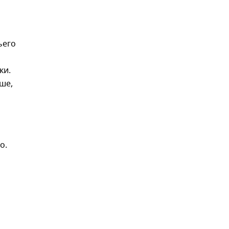
ьего
ки.
ше,
о.