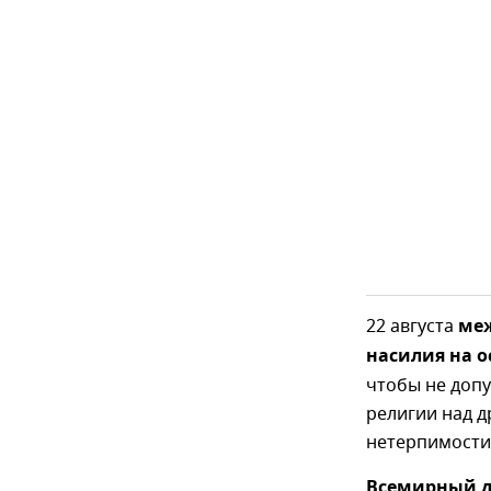
22 августа
меж
насилия на о
чтобы не доп
религии над 
нетерпимости
Всемирный д