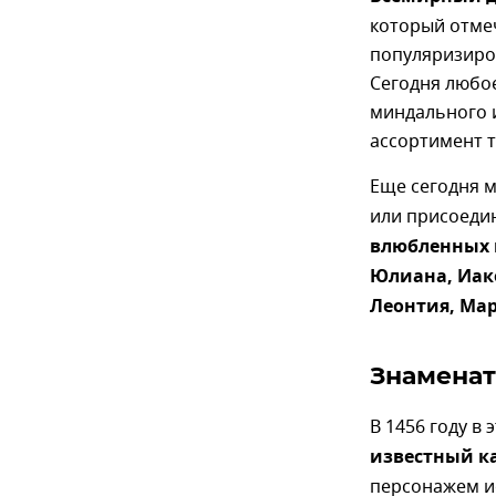
который отме
популяризиров
Сегодня любое
миндального 
ассортимент т
Еще сегодня 
или присоеди
влюбленных 
Юлиана, Иако
Леонтия, Мар
Знаменат
В 1456 году в 
известный к
персонажем и