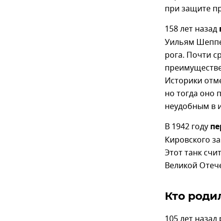
при защите пр
158 лет назад
Уильям Шеппе
рога. Почти с
преимуществе
Историки отме
но тогда оно 
неудобным в 
В 1942 году
пе
Кировского за
Этот танк сч
Великой Отеч
Кто роди
105 лет назад