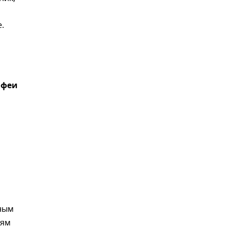
.
 феи
ным
иям