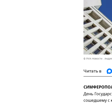
© РИА Новости . Андр
Читать в
СИМФЕРОПОЛЬ
День Государс
сошедшему с к