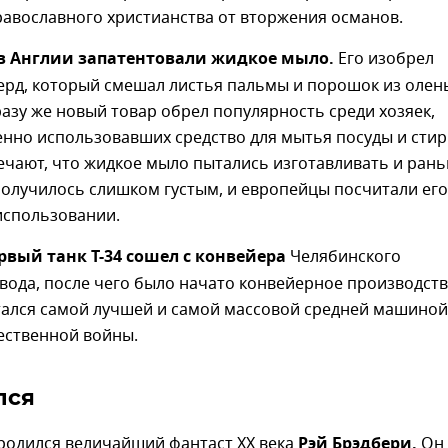
авославного христианства от вторжения османов.
в Англии запатентовали жидкое мыло.
Его изобрел
рд, который смешал листья пальмы и порошок из олен
разу же новый товар обрел популярность среди хозяек,
нно использовавших средство для мытья посуды и стир
чают, что жидкое мыло пытались изготавливать и рань
получилось слишком густым, и европейцы посчитали его
использовании.
рвый танк Т-34 сошел с конвейера
Челябинского
вода, после чего было начато конвейерное производств
итался самой лучшей и самой массовой средней машиной
ественной войны.
лся
 родился величайший фантаст XX века
Рэй Брэдбери.
Он