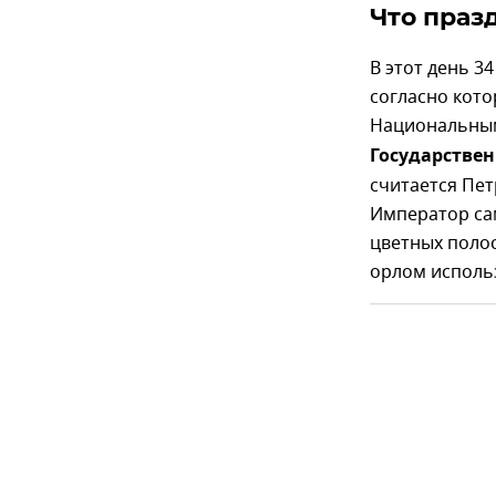
Что праз
В этот день 3
согласно кот
Национальным
Государствен
считается Пет
Император са
цветных полос
орлом исполь