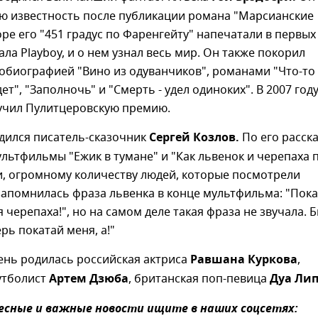
ю известность после публикации романа "Марсианские
оре его "451 градус по Фаренгейту" напечатали в первых
ла Playboy, и о нем узнал весь мир. Он также покорил
обиографией "Вино из одуванчиков", романами "Что-то
ет", "Заполночь" и "Смерть - удел одиноких". В 2007 год
учил Пулитцеровскую премию.
одился писатель-сказочник
Сергей Козлов.
По его расск
льтфильмы "Ежик в тумане" и "Как львенок и черепаха 
и, огромному количеству людей, которые посмотрели
запомнилась фраза львенка в конце мультфильма: "Пок
 черепаха!", но на самом деле такая фраза не звучала. 
ерь покатай меня, а!"
день родилась российская актриса
Равшана Куркова
,
утболист
Артем Дзюба
, британская поп-певица
Дуа Лип
сные и важные новости ищите в наших соцсетях: