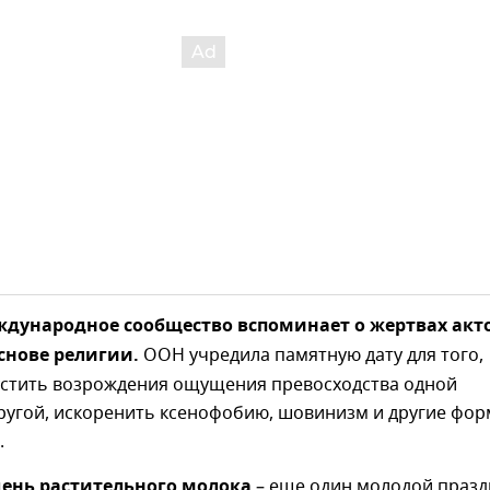
дународное сообщество вспоминает о жертвах акт
снове религии.
ООН учредила памятную дату для того,
устить возрождения ощущения превосходства одной
другой, искоренить ксенофобию, шовинизм и другие фо
.
ень растительного молока
– еще один молодой празд