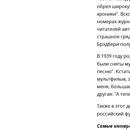
обрел широку
хроники". Вск
номерах журна
читателей авт
страшное гряд
Брэдбери пол
В 1939 году р
были сняты му
песню". Кстат
мультфильм, 
меня, большая
другая: "А теп
Также в этот 
российский ф
Самые интере