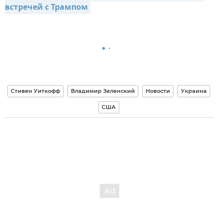
встречей с Трампом
Стивен Уиткофф
Владимир Зеленский
Новости
Украина
США