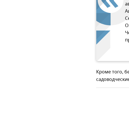
а
А
С
О
Ч
п
Кроме того, б
садоводческие