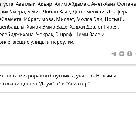
вгуста, Азатлык, Акъяр, Алим Айдамак, Амет-Хана Султана
шик Умера, Бекир Чобан Заде, Дегерменкой, Джафера
ейдамета, Ибрагимова, Миллет, Молла Эли, Ногъай,
зенбашлы, Хайри Эмир Заде, Ходжи Девлет Гирея,
елебиджихана, Чокрак, Эшреф Шеми Заде и
рилегающие улицы и переулки.
ез света микрорайон Спутник-2, участок Новый и
 товарищества "Дружба" и "Авиатор".