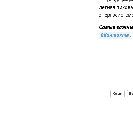
летняя пиков
энергосистеме
Самые важные
ВКонтакте
.
Крым
Е