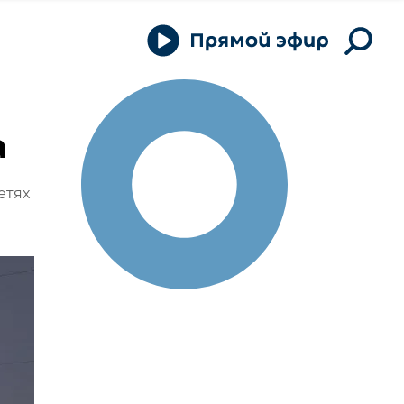
а
етях