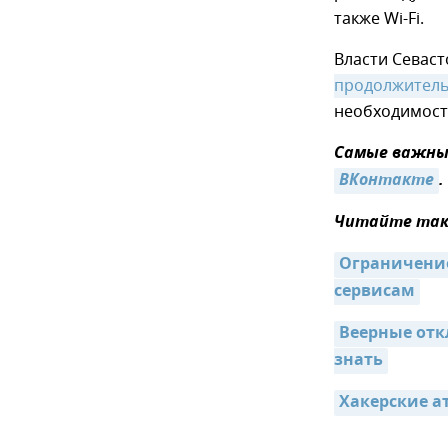
также Wi-Fi.
Власти Севас
продолжитель
необходимост
Самые важные
ВКонтакте
.
Читайте так
Ограничение
сервисам
Веерные отк
знать
Хакерские а