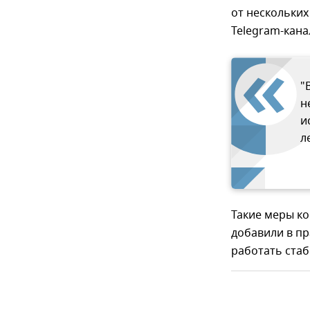
от нескольких
Telegram-кана
"
н
и
л
Такие меры ко
добавили в пр
работать ста