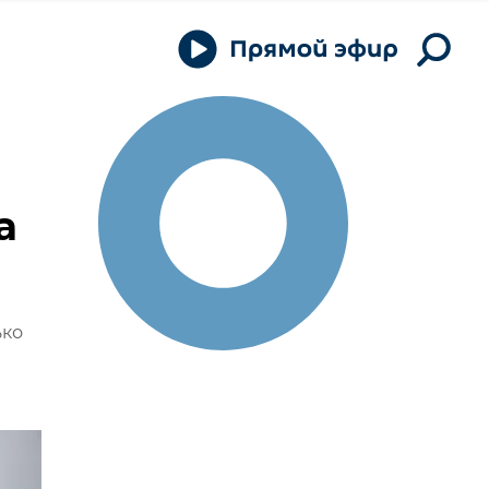
а
ько