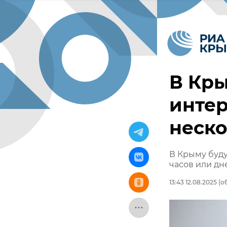
В Кр
интер
неско
В Крыму буду
часов или дн
13:43 12.08.2025
(об