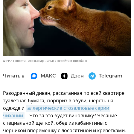
© РИА Новости . Александр Вильф
Перейти в фотобанк
Читать в
МАКС
Дзен
Telegram
Разодранный диван, раскатанная по всей квартире
туалетная бумага, сюрприз в обуви, шерсть на
одежде и
аллергические стозалповые серии 
чиханий
... Что за это будет виновнику? Чесание
специальной щеткой, обед из кабанятины с
черникой вперемешку с лососятиной и креветками.