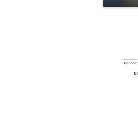
Волгог
В