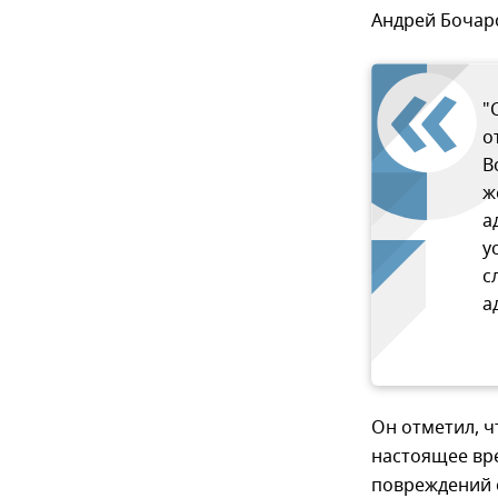
Андрей Бочар
"
о
В
ж
а
у
с
а
Он отметил, 
настоящее вр
повреждений 