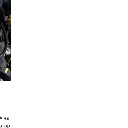
А на
натор