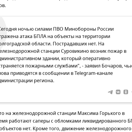
ов.
Сегодня ночью силами ПВО Минобороны России
тражена атака БПЛА на объекты на территории
олгоградской области. Пострадавших нет. На
елезнодорожной станции Суровикино возник пожар в
дминистративном здании, который оперативно
страняется пожарными службами", - заявил Бочаров, чь
лова приводятся в сообщении в Telegram-канале
дминистрации региона.
что на железнодорожной станции Максима Горького в
емя работают саперы с обломками ликвидированного Б
объектов нет. Кроме того, движение железнодорожного