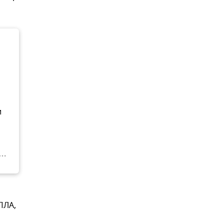
и
ПЛА,