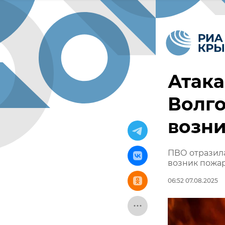
Атака
Волго
возни
ПВО отразила
возник пожар
06:52 07.08.2025