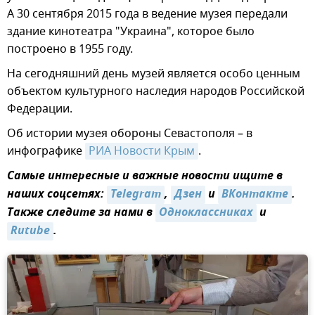
А 30 сентября 2015 года в ведение музея передали
здание кинотеатра "Украина", которое было
построено в 1955 году.
На сегодняшний день музей является особо ценным
объектом культурного наследия народов Российской
Федерации.
Об истории музея обороны Севастополя – в
инфографике
РИА Новости Крым
.
Самые интересные и важные новости ищите в
наших соцсетях:
Telegram
,
Дзен
и
ВКонтакте
.
Также следите за нами в
Одноклассниках
и
Rutube
.