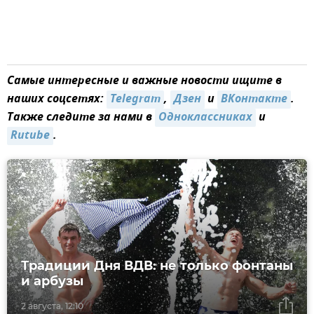
Самые интересные и важные новости ищите в
наших соцсетях:
Telegram
,
Дзен
и
ВКонтакте
.
Также следите за нами в
Одноклассниках
и
Rutube
.
Традиции Дня ВДВ: не только фонтаны
и арбузы
2 августа, 12:10