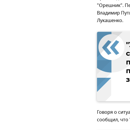
"Орешник". Пе
Владимир Пут
Лукашенко.
з
Говоря о ситу
сообщил, что 