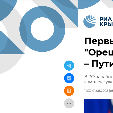
Перв
"Ореш
– Пут
В РФ заработ
комплекс уже
14:37 01.08.2025
(об