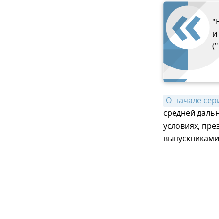
"
и
(
О начале сер
средней даль
условиях, пре
выпускниками