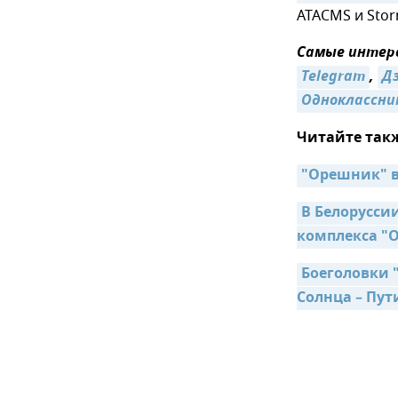
ATACMS и Sto
Самые интере
Telegram
,
Д
Одноклассни
Читайте так
"Орешник" в
В Белорусси
комплекса "
Боеголовки 
Солнца – Пут