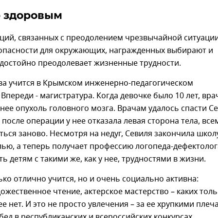
 здоровым
ций, связанных с преодолением чрезвычайной ситуаци
опасности для окружающих, награжденных выбирают и
о достойно преодолевает жизненные трудности.
ва учится в Крымском инженерно-педагогическом
 Впереди - магистратура. Когда девочке было 10 лет, вра
нее опухоль головного мозга. Врачам удалось спасти С
 после операции у нее отказала левая сторона тела, все
ься заново. Несмотря на недуг, Севиля закончила школу
ью, а теперь получает профессию логопеда-дефектолог
ь детям с такими же, как у нее, трудностями в жизни.
ько отлично учится, но и очень социально активна:
дожественное чтение, актерское мастерство – каких тол
ее нет. И это не просто увлечения – за ее хрупкими плеч
ед в республиканских и всероссийских конкурсах.