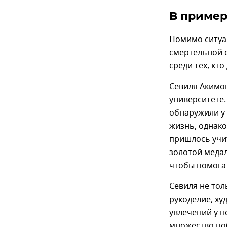
В пример
Помимо ситуа
смертельной 
среди тех, кт
Севиля Акимо
университете.
обнаружили у 
жизнь, однако
пришлось учит
золотой медал
чтобы помогат
Севиля не тол
рукоделие, ху
увлечений у н
множество поб