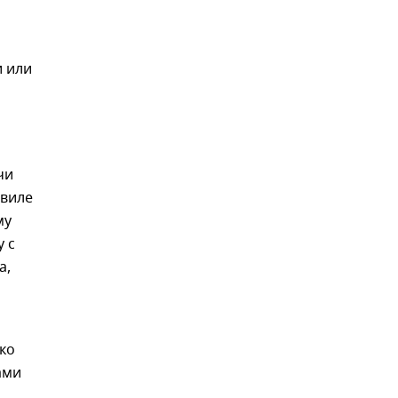
и или
чи
евиле
му
 с
а,
ько
ами