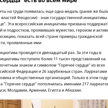
 сердца" есть во всем мире
иты на груди появилась еще одна медаль (ранее же был
властей Феодосии) - знак государственной инициативы
це". Эта всероссийская инициатива призвана поддержат
й и подростков, проявивших мужество, героизм и акти
позицию, показать всей стране примеры гражданской
ти, проявленные ими.
нициатива проводится двенадцатый раз. За эти годы в
ициативы поступило более 11 тысяч представлений на
очетным знаком и символом "Горячее сердце" из всех
сийской Федерации и 26 зарубежных стран. Лауреатами
ловека и общественных организаций. Только в этом году
а "Горячее сердце" пополнилась именами 217 лауреато
уси, Молдавии, Армении, Египта и Абхазии.