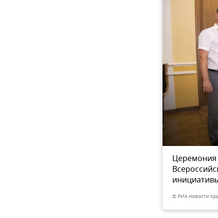
 крымчан — лауреатов
Церемония 
7
из 7
осударственной
Всероссийс
инициативы
© РИА Новости Кр