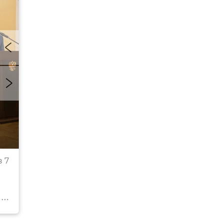
Церемония награждения юных крымчан — лауре
 7
Всероссийской общественно-государственной
инициативы "Горячее сердце"
© РИА Новости Крым . Дмитрий Макеев