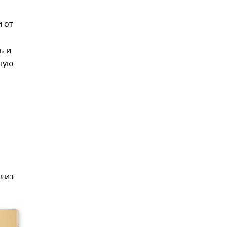
и от
ь и
вную
в из