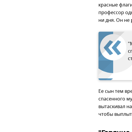
красные флаги
профессор одн
ни дня. Он не 
"
с
с
Ее сын тем вр
спасенного м
вытаскивал на
чтобы выплыть