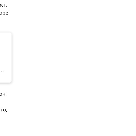
ст,
море
 он
то,