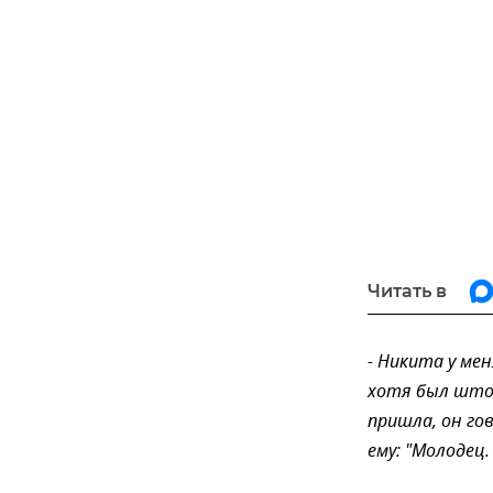
Читать в
- Никита у ме
хотя был штор
пришла, он го
ему: "Молодец