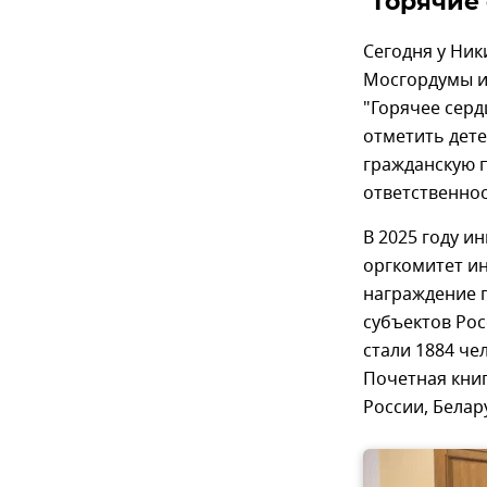
"Горячие
Сегодня у Ник
Мосгордумы и 
"Горячее серд
отметить дете
гражданскую 
ответственнос
В 2025 году и
оргкомитет ин
награждение п
субъектов Рос
стали 1884 че
Почетная книг
России, Белар