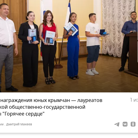
награждения юных крымчан — лауреатов
1
из
кой общественно-государственной
 "Горячее сердце"
ым . Дмитрий Макеев