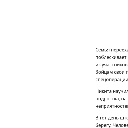
Семья перееха
поблескивает 
из участников
бойцам свои п
спецоперации
Никита научил
подростка, на
неприятностей
В тот день шт
берегу. Челов