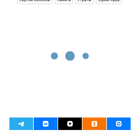
Сергей Аксенов
Память
Утраты
Юрий Кара