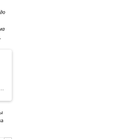
 до
ма
.
мы
на