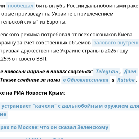
кий
пообещал
бить вглубь России дальнобойными рак
торые произведут на Украине с привлечением
тельской силы" из Европы.
иевского режима потребовал от всех союзников Киева
краину за счет собственных объемов
валового внутренн
 призвал дружественные Украине страны в 2026 году
,25% от своего ВВП.
 новости ищите в наших соцсетях:
 Telegram
,
Дзен
 Также следите за нами
в Одноклассниках
и
Rutube
.
же на РИА Новости Крым:
 устраивает "качели" с дальнобойным оружием для 
ние
рах по Москве: что он сказал Зеленскому