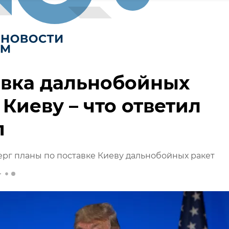
авка дальнобойных
 Киеву – что ответил
п
рг планы по поставке Киеву дальнобойных ракет