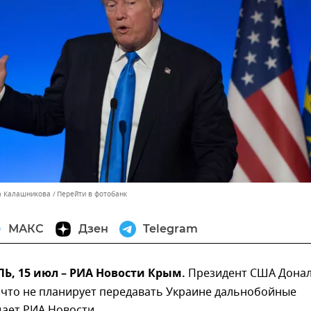
а Калашникова
Перейти в фотобанк
МАКС
Дзен
Telegram
, 15 июл – РИА Новости Крым.
Президент США Дона
 что не планирует передавать Украине дальнобойные
ает РИА Новости.