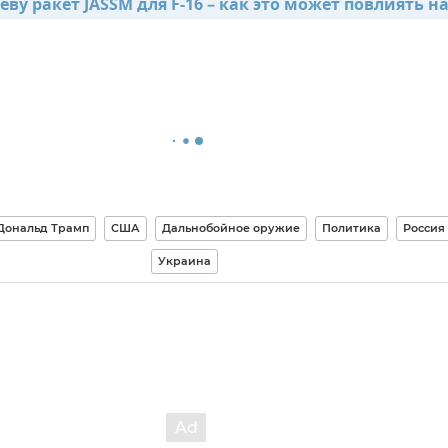
ву ракет JASSM для F-16 – как это может повлиять на
Дональд Трамп
США
Дальнобойное оружие
Политика
Россия
Украина