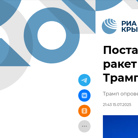
Пост
ракет
Трам
Трамп опрове
21:43 15.07.2025