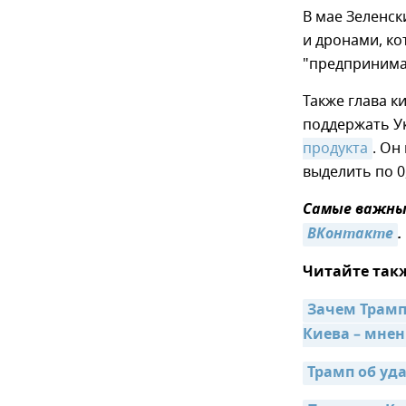
В мае Зеленс
и дронами, ко
"предпринима
Также глава к
поддержать У
продукта
. Он
выделить по 0
Самые важные
ВКонтакте
.
Читайте так
Зачем Трамп
Киева – мне
Трамп об уда