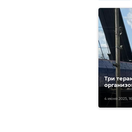
Три тера
организо
4 июня 2025, 16