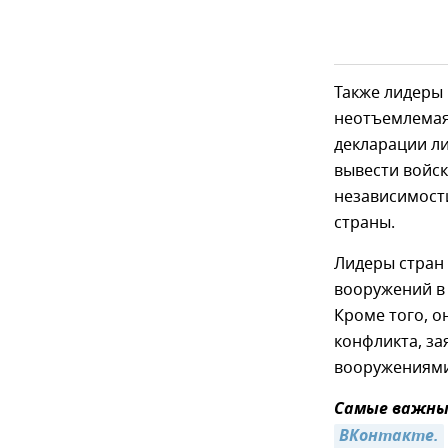
Также лидеры 
неотъемлемая
декларации л
вывести войс
независимости
страны.
Лидеры стран 
вооружений в
Кроме того, 
конфликта, з
вооружениями
Самые важные
ВКонтакте.