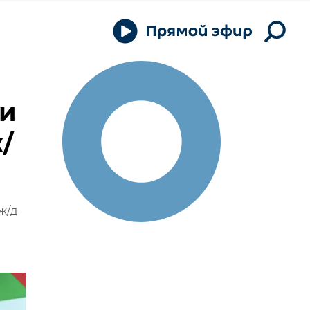
ии
/
ж/д