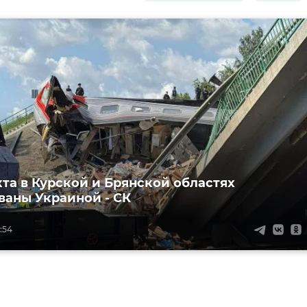
кта в Курской и Брянской областях
ваны Украиной - СК
:54