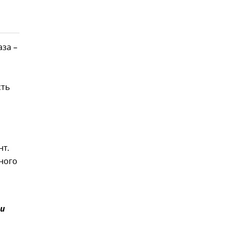
за –
сть
нт.
ного
и