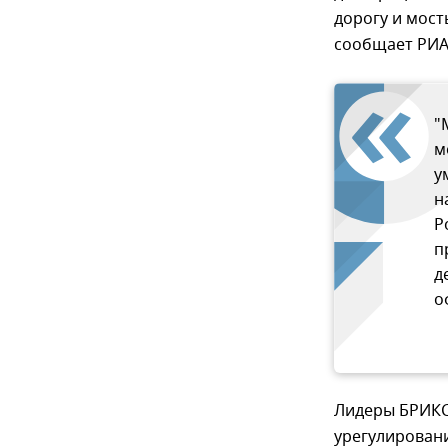
дорогу и мост
сообщает РИА
"
м
у
н
Р
п
д
о
Лидеры БРИКС 
урегулирован