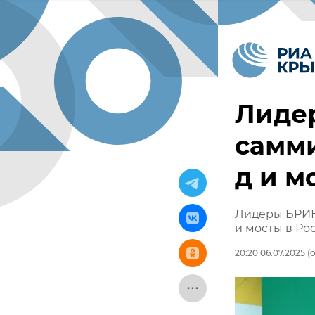
Лиде
самми
д и м
Лидеры БРИКС
и мосты в Ро
20:20 06.07.2025
(о