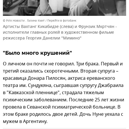
© РИА Новости . Галина Кмит
Перейти в фотобанк
Артисты Вахтанг Кикабидзе (слева) и Фрунзик Мкртчян -
исполнители главных ролей в художественном фильме
режиссера Георгия Данелии "Мимино"
"Было много крушений"
О личном он почти не говорил. Три брака. Первый и
третий оказались скоротечными. Вторая супруга –
красавица Донара Пилосян, актриса ереванского
театра им. Сундукяна, сыгравшая супругу Джабраила
в "Кавказской пленнице", страдала тяжелым
психическим заболеванием. Последние 25 лет жизни
провела в Севанской психиатрической больнице. В
этом браке родилось двое детей. Дочь Нуне уехала с
мужем в Аргентину.