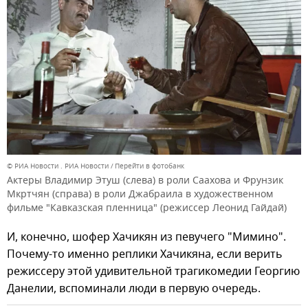
© РИА Новости . РИА Новости
Перейти в фотобанк
Актеры Владимир Этуш (слева) в роли Саахова и Фрунзик
Мкртчян (справа) в роли Джабраила в художественном
фильме "Кавказская пленница" (режиссер Леонид Гайдай)
И, конечно, шофер Хачикян из певучего "Мимино".
Почему-то именно реплики Хачикяна, если верить
режиссеру этой удивительной трагикомедии Георгию
Данелии, вспоминали люди в первую очередь.