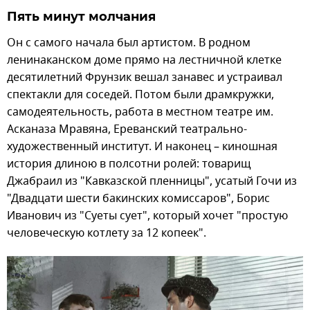
Пять минут молчания
Он с самого начала был артистом. В родном
ленинаканском доме прямо на лестничной клетке
десятилетний Фрунзик вешал занавес и устраивал
спектакли для соседей. Потом были драмкружки,
самодеятельность, работа в местном театре им.
Асканаза Мравяна, Ереванский театрально-
художественный институт. И наконец – киношная
история длиною в полсотни ролей: товарищ
Джабраил из "Кавказской пленницы", усатый Гочи из
"Двадцати шести бакинских комиссаров", Борис
Иванович из "Суеты сует", который хочет "простую
человеческую котлету за 12 копеек".