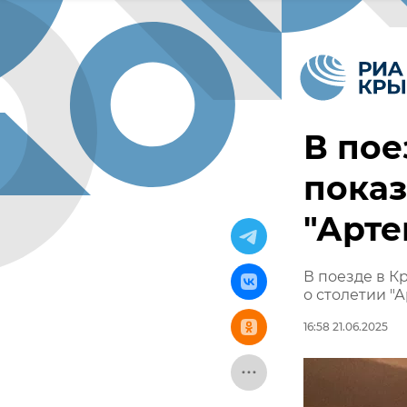
В пое
показ
"Арте
В поезде в К
о столетии "А
16:58 21.06.2025