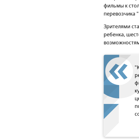
фильмы к стол
перевозчика "
Зрителями ста
ребенка, шест
возможностям
"
р
ф
к
ц
п
с