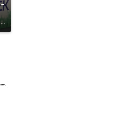
 –
ино