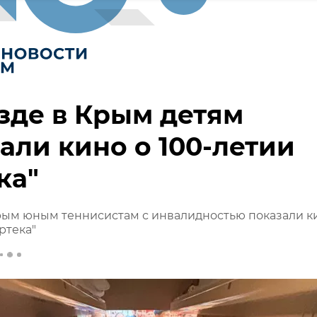
зде в Крым детям
али кино о 100-летии
ка"
рым юным теннисистам с инвалидностью показали к
ртека"