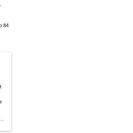
-
о 84
й
в