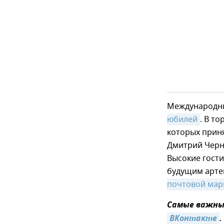
Международны
юбилей
. В т
которых прин
Дмитрий Черн
Высокие гости
будущим арте
почтовой мар
Самые важные
ВКонтакте
.