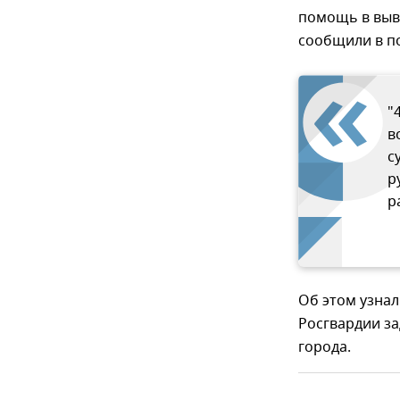
помощь в выв
сообщили в п
"
в
с
р
р
Об этом узнал
Росгвардии з
города.