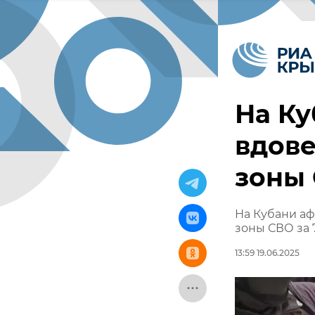
На Ку
вдове
зоны 
На Кубани аф
зоны СВО за 
13:59 19.06.2025