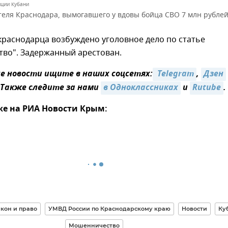
иции Кубани
еля Краснодара, вымогавшего у вдовы бойца СВО 7 млн рубле
раснодарца возбуждено уголовное дело по статье
во". Задержанный арестован.
 новости ищите в наших соцсетях:
 Telegram
,
Дзен
 Также следите за нами
в Одноклассниках
и
Rutube
.
же на РИА Новости Крым:
кон и право
УМВД России по Краснодарскому краю
Новости
Ку
Мошенничество