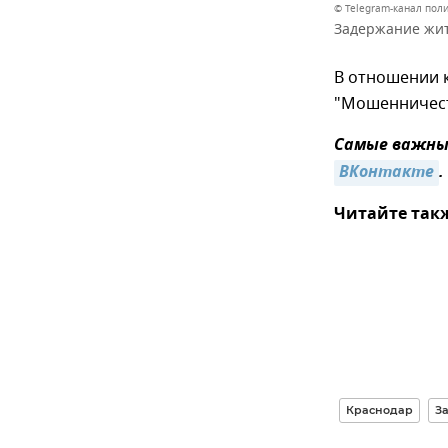
© Telegram-канал пол
Задержание жит
В отношении к
"Мошенничест
Самые важные
ВКонтакте
.
Читайте так
Краснодар
За