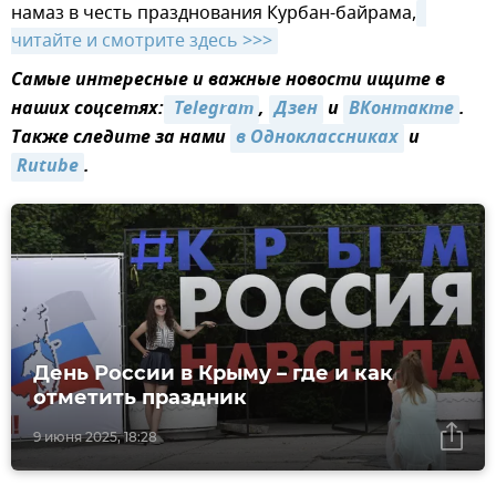
намаз в честь празднования Курбан-байрама,
читайте и смотрите здесь >>>
Самые интересные и важные новости ищите в
наших соцсетях:
 Telegram
,
Дзен
и
ВКонтакте
.
Также следите за нами
в Одноклассниках
и
Rutube
.
День России в Крыму – где и как
отметить праздник
9 июня 2025, 18:28