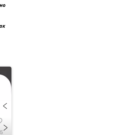
чно
ак