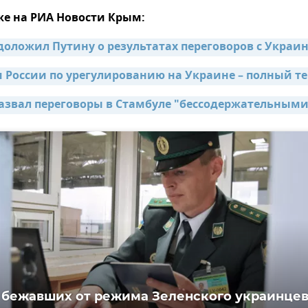
же на РИА Новости Крым:
оложил Путину о результатах переговоров с Украи
России по урегулированию на Украине – полный те
азвал переговоры в Стамбуле "бессодержательными
 бежавших от режима Зеленского украинцев