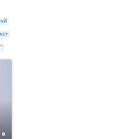
ной
кст
"
 в