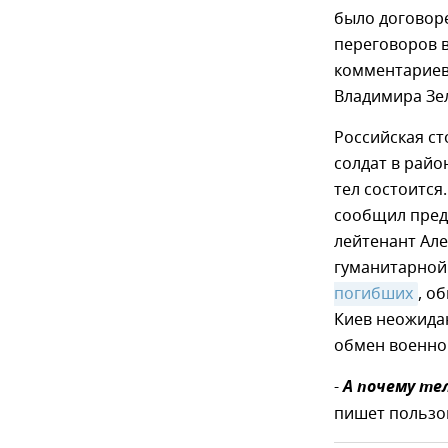
было договоре
переговоров в
комментариев
Владимира Зел
Российская ст
солдат в райо
тел состоится
сообщил пред
лейтенант Але
гуманитарной
погибших
, о
Киев неожид
обмен военно
-
А почему те
пишет пользо