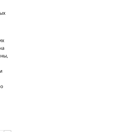
ных
их
ча
аны,
и
Но