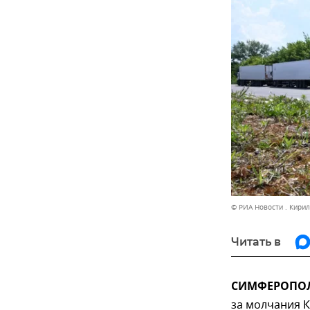
© РИА Новости . Кири
Читать в
СИМФЕРОПОЛЬ
за молчания К