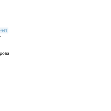
чет 
е
арова