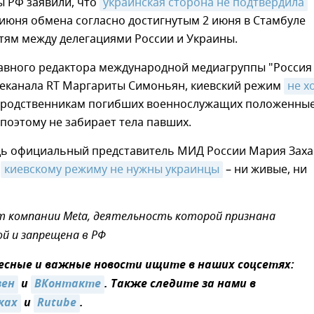
 РФ заявили, что
украинская сторона не подтвердила
июня обмена согласно достигнутым 2 июня в Стамбуле
тям между делегациями России и Украины.
авного редактора международной медиагруппы "Россия
елеканала RT Маргариты Симоньян, киевский режим
не хо
родственникам погибших военнослужащих положенны
поэтому не забирает тела павших.
дь официальный представитель МИД России Мария Зах
о
киевскому режиму не нужны украинцы
– ни живые, ни
 компании Meta, деятельность которой признана
й и запрещена в РФ
сные и важные новости ищите в наших соцсетях:
зен
и
ВКонтакте
. Также следите за нами в
ках
и
Rutube
.