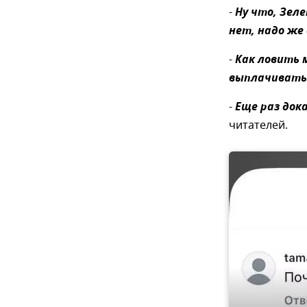
-
Ну что, Зел
нет, надо же
-
Как ловить м
выплачивать 
-
Еще раз док
читателей.