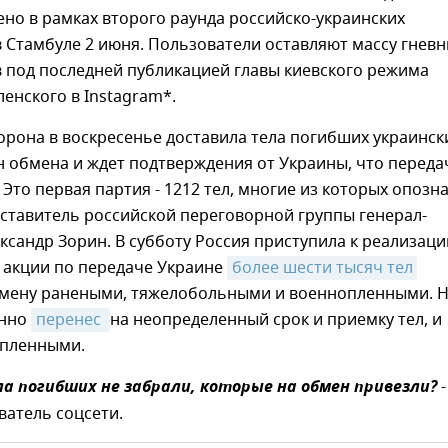
но в рамках второго раунда российско-украинских
 Стамбуле 2 июня. Пользователи оставляют массу гнев
 под последней публикацией главы киевского режима
енского в Instagram*.
орона в воскресенье доставила тела погибших украинск
н обмена и ждет подтверждения от Украины, что переда
. Это первая партия - 1212 тел, многие из которых опозн
ставитель российской переговорной группы генерал-
ксандр Зорин. В субботу Россия приступила к реализаци
 акции по передаче Украине
более шести тысяч тел 
бмену ранеными, тяжелобольными и военнопленными. 
анно
перенес 
на неопределенный срок и приемку тел, и
пленными.
ла погибших не забрали, которые на обмен привезли?
-
ватель соцсети.