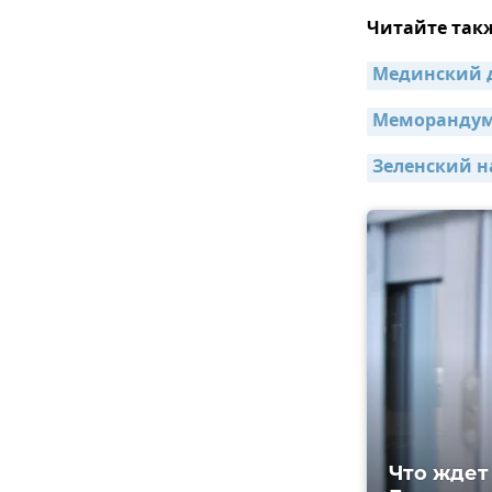
Читайте так
Мединский д
Меморандум 
Зеленский н
Что ждет