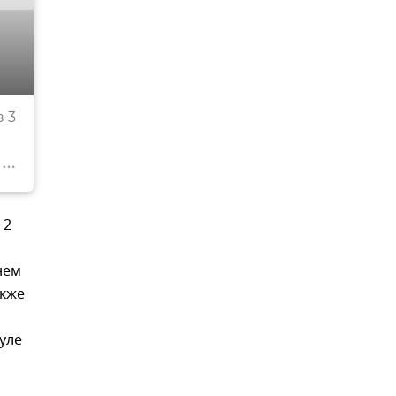
На Украине возмущены отказом Зеленского заб
 3
тела погибших солдат ВСУ
© Соцсети
 2
нем
акже
уле