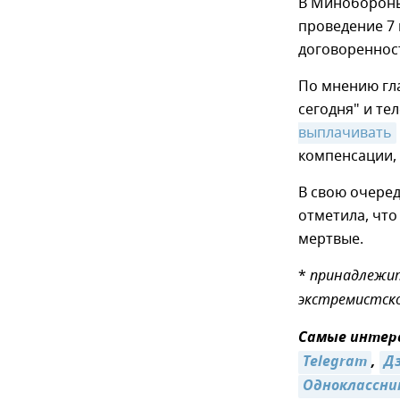
В Минобороны
проведение 7 
договореннос
По мнению гл
сегодня" и т
выплачивать
компенсации, 
В свою очере
отметила, чт
мертвые.
*
принадлежит
экстремистско
Самые интере
Telegram
,
Д
Одноклассни