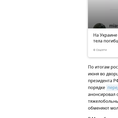
м Зеленского забирать
На Украине
3
из 3
тела погиб
© Соцсети
По итогам рос
июня во дворц
президента Р
порядке
пере
анонсировал 
тяжелобольн
обменяют моло