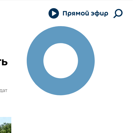
ть
дат