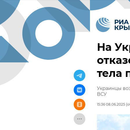
На У
отказ
тела 
Украинцы воз
ВСУ
15:36 08.06.2025
(о