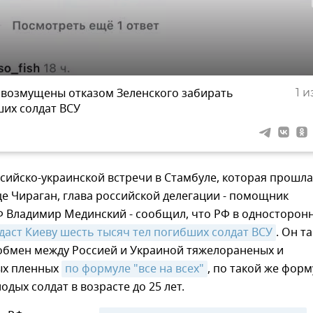
 возмущены отказом Зеленского забирать
1
из
ших солдат ВСУ
сийско-украинской встречи в Стамбуле, которая прошла
е Чираган, глава российской делегации - помощник
Ф Владимир Мединский - сообщил, что РФ в односторон
даст Киеву шесть тысяч тел погибших солдат ВСУ
. Он т
обмен между Россией и Украиной тяжелораненых и
ых пленных
по формуле "все на всех"
, по такой же форм
дых солдат в возрасте до 25 лет.