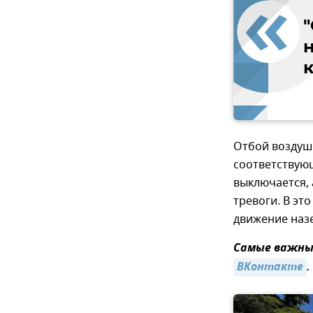
Отбой воздушн
соответствующ
выключается, 
тревоги. В эт
движение наз
Самые важные
ВКонтакте
.