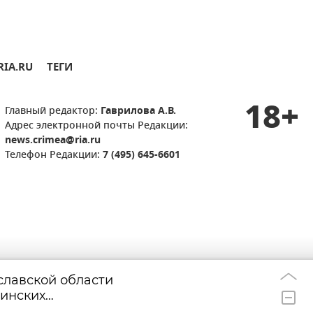
RIA.RU
ТЕГИ
18+
Главный редактор:
Гаврилова А.В.
Адрес электронной почты Редакции:
news.crimea@ria.ru
Телефон Редакции:
7 (495) 645-6601
славской области
170 жителей Кур
11:48
аинских
удалось вернуть
плена