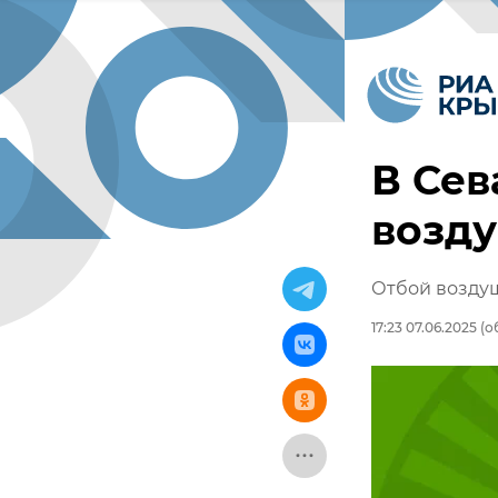
В Сев
возд
Отбой воздуш
17:23 07.06.2025
(об