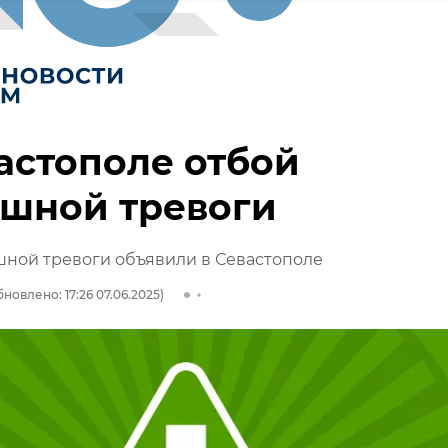
астополе отбой
ушной тревоги
ной тревоги объявили в Севастополе
новлено: 17:26 07.06.2025)