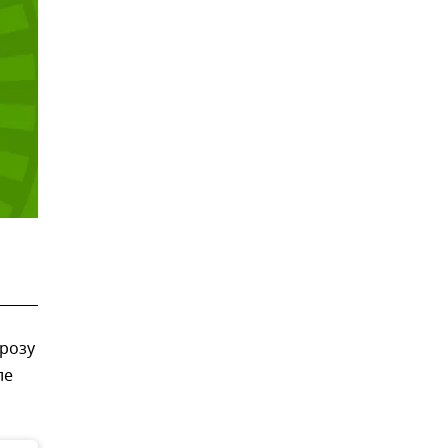
грозу
ле