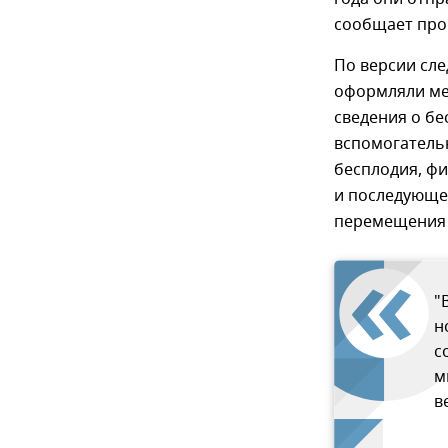
сообщает про
По версии сле
оформляли ме
сведения о бе
вспомогатель
бесплодия, ф
и последующе
перемещения 
"
н
с
м
в