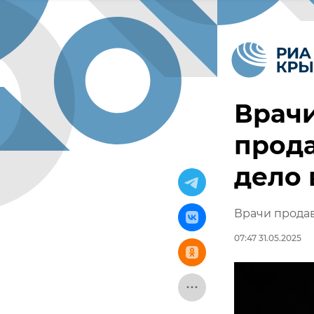
Врачи
прода
дело 
Врачи продав
07:47 31.05.2025