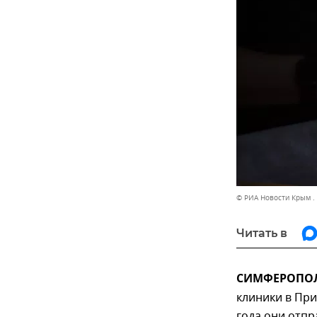
© РИА Новости Крым .
Читать в
СИМФЕРОПОЛЬ
клиники в При
года они отпр