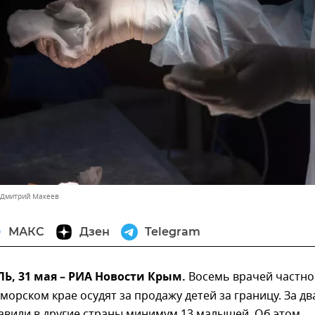
 Дмитрий Макеев
МАКС
Дзен
Telegram
, 31 мая – РИА Новости Крым.
Восемь врачей частно
морском крае осудят за продажу детей за границу. За дв
авили в другие страны минимум 13 малышей. Об этом