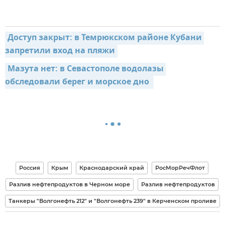
Доступ закрыт: в Темрюкском районе Кубани 
запретили вход на пляжи
Мазута нет: в Севастополе водолазы 
обследовали берег и морское дно 
Россия
Крым
Краснодарский край
РосМорРечФлот
Разлив нефтепродуктов в Черном море
Разлив нефтепродуктов
Танкеры "Волгонефть 212" и "Волгонефть 239" в Керченском проливе