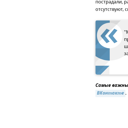
пострадали, р
отсутствуют, 
"
п
ш
з
Самые важные
ВКонтакте
.