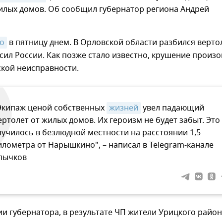
жилых домов. Об сообщил губернатор региона Андрей
о
в пятницу днем. В Орловской области разбился верто
ил России. Как позже стало известно, крушение произ
ской неисправности.
Экипаж ценой собственных
жизней
увел падающий
ертолет от жилых домов. Их героизм не будет забыт. Это
лучилось в безлюдной местности на расстоянии 1,5
илометра от Нарышкино", – написал в Telegram-канале
лычков
 губернатора, в результате ЧП жители Урицкого район