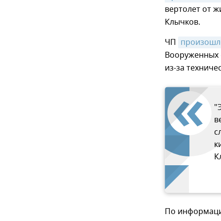
вертолет от 
Клычков.
ЧП
произошл
Вооруженных с
из-за техниче
"
в
с
к
К
По информации