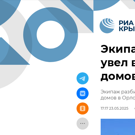
Экип
увел 
домов
Экипаж разби
домов в Орло
17:17 23.05.2025