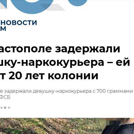
астополе задержали
ку-наркокурьера – ей
т 20 лет колонии
е задержали девушку-наркокурьера с 700 граммами
 ФСБ