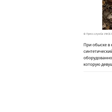
© Пресс-служба УФСБ 
При обыске в
синтетический
оборудованном
которую девуш