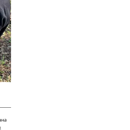
ана
х