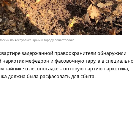
России по Республике Крым и городу Севастополю
 квартире задержанной правоохранители обнаружили
 наркотик мефедрон и фасовочную тару, а в специальн
 тайнике в лесопосадке – оптовую партию наркотика,
ка должна была расфасовать для сбыта.