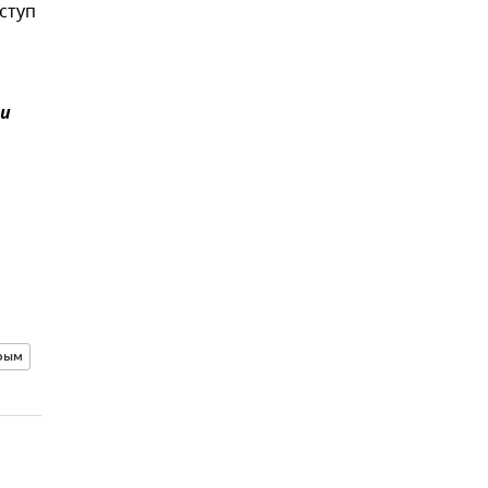
ступ
и
рым