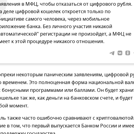
аявления в МФЦ, чтобы отказаться от цифрового рубля.
а деле цифровой кошелек откроется только по
нициативе самого человека, через мобильное
риложение банка. Без личного участия никакой
автоматической" регистрации не произойдет, а МФЦ не
меет к этой процедуре никакого отношения.
вопреки некоторым паническим заявлениям, цифровой р
со временем. Это полноценная форма национальной вал
с бонусными программами или баллами. Он будет храни
шельке так же, как деньги на банковском счете, и будет
бой момент.
ль также часто ошибочно сравнивают с криптовалютой
ие в том, что первый выпускается Банком России и име
поддержку государства.