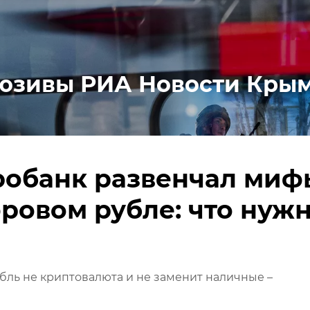
юзивы РИА Новости Кры
робанк развенчал миф
ровом рубле: что нуж
ль не криптовалюта и не заменит наличные –