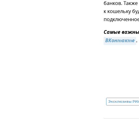
банков. Также
к кошельку б
подключенное
Самые важные
ВКонтакте
.
Эксклюзивы РИ