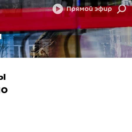
м
ы
но