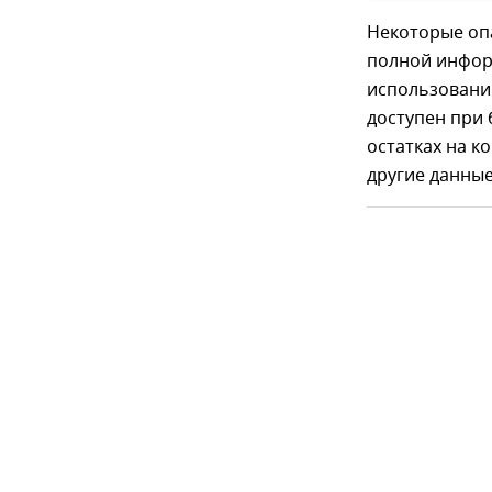
Некоторые опа
полной инфор
использовани
доступен при
остатках на к
другие данны