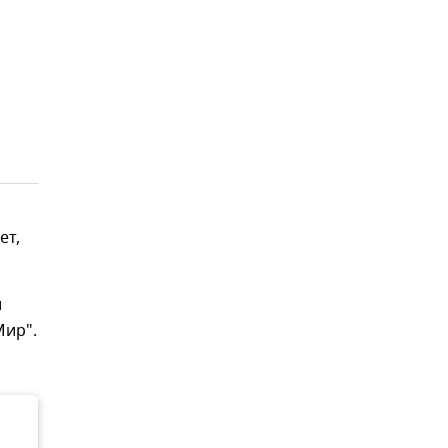
ет,
и
Мир".