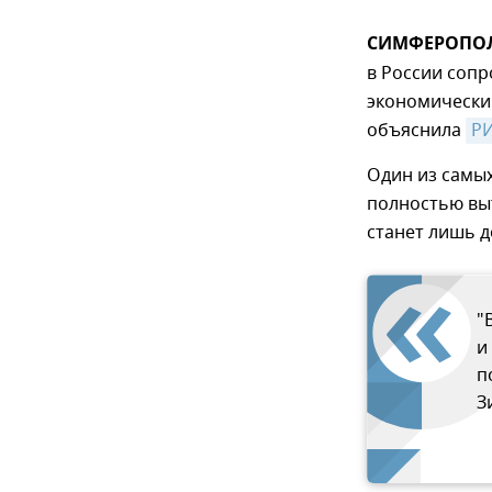
СИМФЕРОПОЛЬ
в России соп
экономически
объяснила
РИ
Один из самы
полностью вы
станет лишь 
"
и
п
З