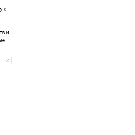
у к
е
тв и
ые