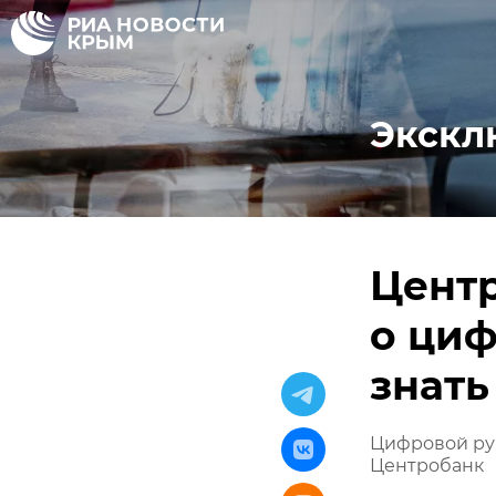
Экскл
Цент
о циф
знать
Цифровой руб
Центробанк