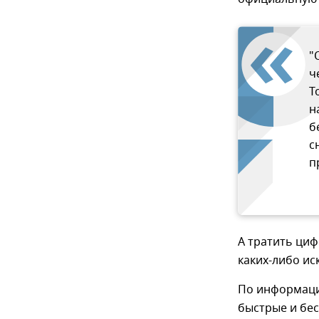
"
ч
Т
н
б
с
п
А тратить циф
каких-либо ис
По информаци
быстрые и бе