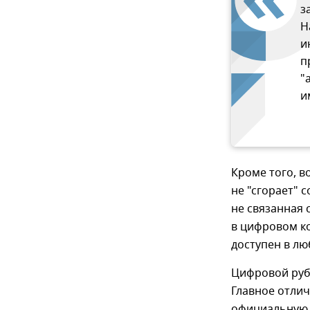
з
Н
и
п
"
и
Кроме того, 
не "сгорает" 
не связанная 
в цифровом ко
доступен в лю
Цифровой руб
Главное отлич
официальную 