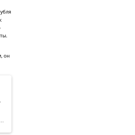
рубля
к
о
ты.
, он
т