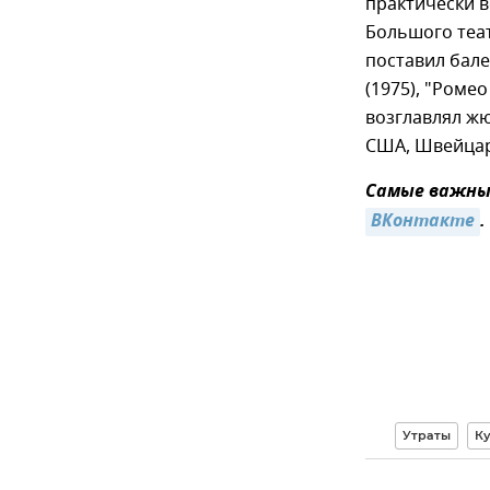
практически в
Большого теа
поставил бале
(1975), "Ромео
возглавлял жю
США, Швейцар
Самые важные
ВКонтакте
.
Утраты
Ку