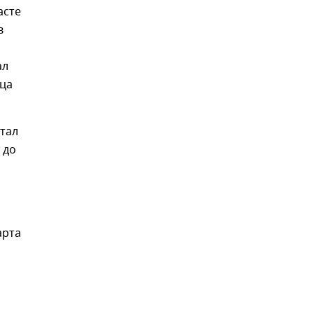
асте
в
ал
рца
стал
 до
арта