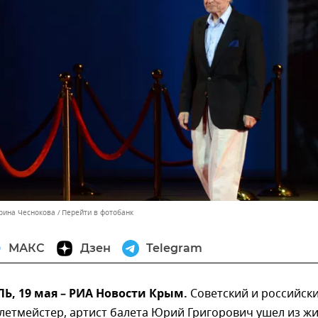
ерина Чеснокова
Перейти в фотобанк
МАКС
Дзен
Telegram
, 19 мая – РИА Новости Крым.
Советский и российск
летмейстер, артист балета Юрий Григорович ушел из ж