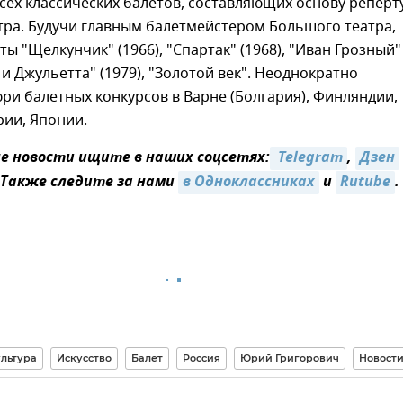
сех классических балетов, составляющих основу реперт
тра. Будучи главным балетмейстером Большого театра,
ты "Щелкунчик" (1966), "Спартак" (1968), "Иван Грозный"
 и Джульетта" (1979), "Золотой век". Неоднократно
ри балетных конкурсов в Варне (Болгария), Финляндии,
ии, Японии.
 новости ищите в наших соцсетях:
 Telegram
,
Дзен
 Также следите за нами
в Одноклассниках
и
Rutube
.
льтура
Искусство
Балет
Россия
Юрий Григорович
Новост