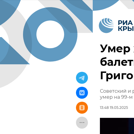
Умер 
бале
Григ
Советский и
умер на 99-м
13:48 19.05.2025