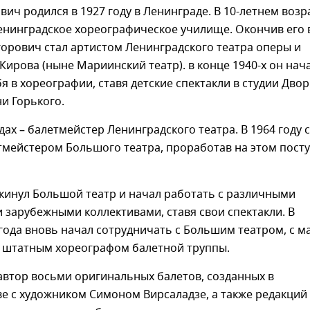
ич родился в 1927 году в Ленинграде. В 10-летнем возр
енинградское хореографическое училище. Окончив его 
игорович стал артистом Ленинградского театра оперы и
Кирова (ныне Мариинский театр). в конце 1940-х он нач
я в хореографии, ставя детские спектакли в студии Дво
и Горького.
одах – балетмейстер Ленинградского театра. В 1964 году 
мейстером Большого театра, проработав на этом посту
окинул Большой театр и начал работать с различными
 зарубежными коллективами, ставя свои спектакли. В
года вновь начал сотрудничать с Большим театром, с м
л штатным хореографом балетной труппы.
автор восьми оригинальных балетов, созданных в
е с художником Симоном Вирсаладзе, а также редакций