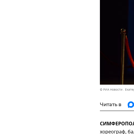
© РИА Новости . Екат
Читать в
СИМФЕРОПОЛЬ
хореограф, ба