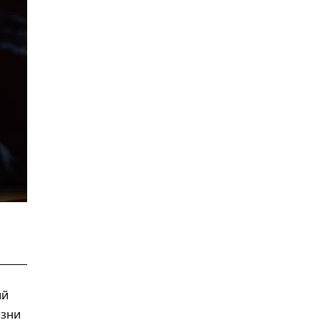
ий
изни