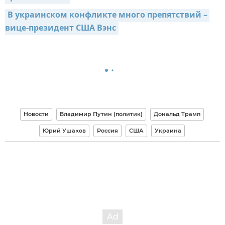
В украинском конфликте много препятствий – 
вице-президент США Вэнс
Новости
Владимир Путин (политик)
Дональд Трамп
Юрий Ушаков
Россия
США
Украина