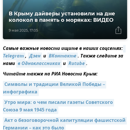
В Крыму дайверы установили на дне
колокол в память о моряках: ВИДЕО
9 мая 2025, 17:05
Самые важные новости ищите в наших соцсетях:
Telegram
,
Дзен
и
ВКонтакте
. Также следите за
нами
в Одноклассниках
и
Rutube
.
Читайте также на РИА Новости Крым:
Символы и традиции Великой Победы – 
инфографика
Утро мира: о чем писали газеты Советского 
Союза 9 мая 1945 года
Акт о безоговорочной капитуляции фашистской 
Германии – как это было