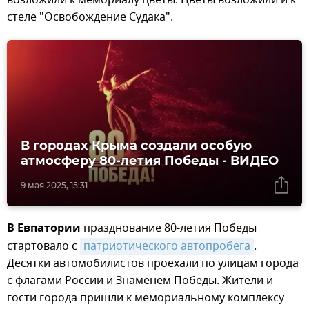
возложили к мемориалу цветы. Цветы возложили и к
стеле "Освобождение Судака".
В городах Крыма создали особую
атмосферу 80-летия Победы - ВИДЕО
9 мая 2025, 15:31
В Евпатории
празднование 80-летия Победы
стартовало с
патриотического автопробега
.
Десятки автомобилистов проехали по улицам города
с флагами России и Знаменем Победы. Жители и
гости города пришли к мемориальному комплексу