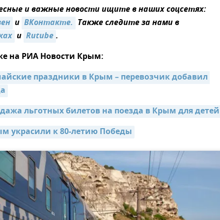
сные и важные новости ищите в наших соцсетях:
зен
и
ВКонтакте.
Также следите за нами в
ках
и
Rutube
.
же на РИА Новости Крым:
майские праздники в Крым – перевозчик добавил 
да
дажа льготных билетов на поезда в Крым для детей
ым украсили к 80-летию Победы