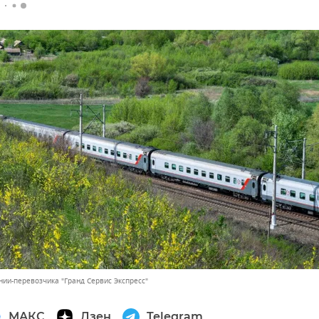
нии-перевозчика "Гранд Сервис Экспресс"
МАКС
Дзен
Telegram