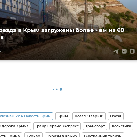
оезда в Крым загружены более чем на 60
ов
3
клюзивы РИА Новости Крым
Крым
Поезд "Таврия"
Поезд
 дороги Крыма
Гранд Сервис Экспресс
Транспорт
Логистика
сти Крыма
Туризм
Туризм в Крыму
Внутренний туризм