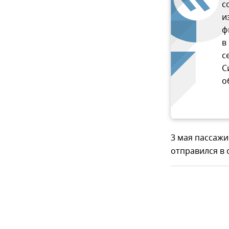
с
и
ф
в
с
С
о
3 мая пассаж
отправился в