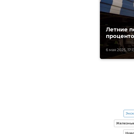
Летние п
процент
6 мая 2025, 17:1
Экс
Железные
Ново