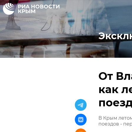
Экскл
От Вл
как л
поезд
В Крым летом
поездов - пе