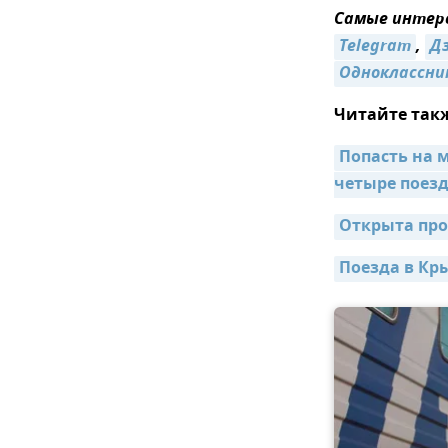
Самые интере
Telegram
,
Д
Одноклассни
Читайте так
Попасть на 
четыре поез
Открыта про
Поезда в Кр