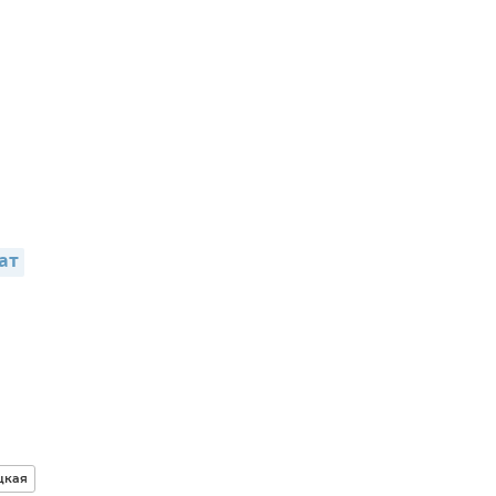
ат
цкая