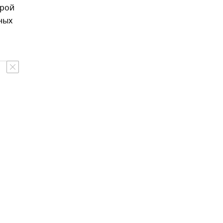
орой
ных