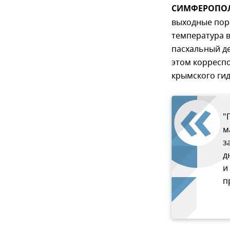
СИМФЕРОПОЛЬ
выходные пор
температура в
пасхальный д
этом корресп
крымского ги
"
м
з
д
и
п