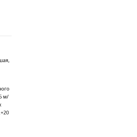
а
шая,
ного
5 м/
х
…+20