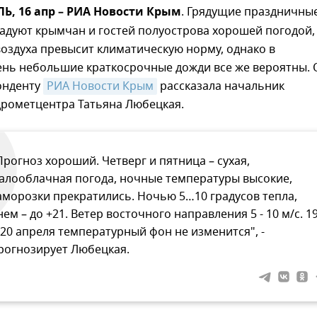
, 16 апр – РИА Новости Крым
. Грядущие праздничны
адуют крымчан и гостей полуострова хорошей погодой,
оздуха превысит климатическую норму, однако в
ень небольшие краткосрочные дожди все же вероятны. 
онденту
РИА Новости Крым
рассказала начальник
дрометцентра Татьяна Любецкая.
Прогноз хороший. Четверг и пятница – сухая,
алооблачная погода, ночные температуры высокие,
аморозки прекратились. Ночью 5…10 градусов тепла,
нем – до +21. Ветер восточного направления 5 - 10 м/с. 1
 20 апреля температурный фон не изменится", -
рогнозирует Любецкая.