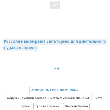
Россияне выбирают Евпаторию для длительного 
отдыха в апреле
Эксклюзивы РИА Новости Крым
Форум индустрии гостеприимства "ТуризмЭкспоКрым"
Ялта
Крым
Туризм в Крыму
Новости Крыма