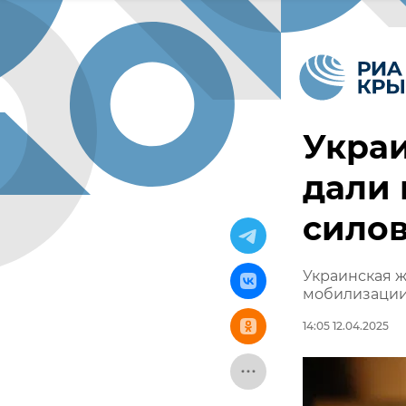
Укра
дали 
сило
Украинская ж
мобилизаци
14:05 12.04.2025