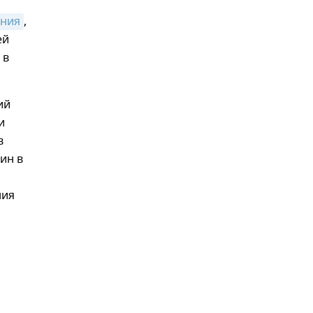
ения
,
ей
 в
ий
и
в
ин в
ния