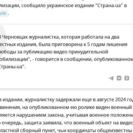
изации, сообщило украинское издание "Страна.ua" в
але
.
В Черновцах журналистка, которая работала на два
естных издания, была приговорена к 5 годам лишения
вободы за публикацию видео принудительной
обилизации", - говорится в сообщении, опубликованно
Страны.ua".
в издании, журналистку задержали еще в августе 2024 го
винения, на опубликованном ею ролике виден военный
вляется нарушением закона, учитывая военное положен
ю очередь, защита заявила, что военный объект на видео
ластной сборный пункт, чьи координаты общеизвестны 