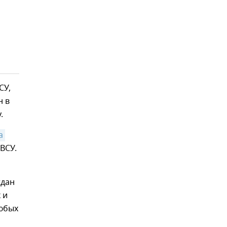
СУ,
н в
.
 
ВСУ.
ждан
 и
любых