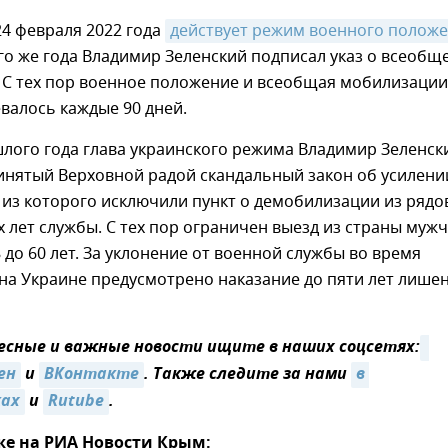
24 февраля 2022 года
действует режим военного полож
го же года Владимир Зеленский подписал указ о всеобщ
 С тех пор военное положение и всеобщая мобилизации
валось каждые 90 дней.
лого года глава украинского режима Владимир Зеленск
нятый Верховной радой скандальный закон об усилени
из которого исключили пункт о демобилизации из рядо
х лет службы. С тех пор ограничен выезд из страны мужч
8 до 60 лет. За уклонение от военной службы во время
на Украине предусмотрено наказание до пяти лет лише
сные и важные новости ищите в наших соцсетях:
ен
и
ВКонтакте
. Также следите за нами
в 
ках
и
Rutube
.
же на РИА Новости Крым: