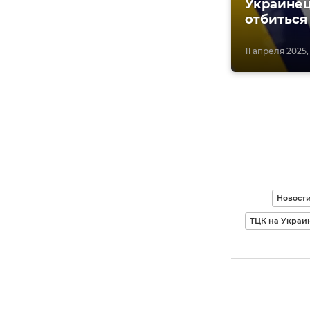
Украинец
отбиться
11 апреля 2025,
Новост
ТЦК на Украи