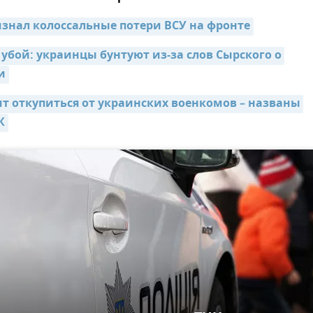
знал колоссальные потери ВСУ на фронте
 убой: украинцы бунтуют из-за слов Сырского о 
и
ит откупиться от украинских военкомов – названы 
К