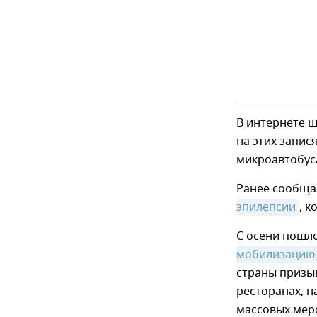
В интернете 
на этих запис
микроавтобуса
Ранее сообща
эпилепсии
, 
С осени пошл
мобилизацию
страны призыв
ресторанах, н
массовых мер