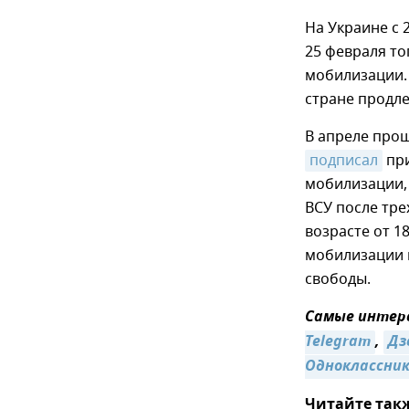
На Украине с 
25 февраля то
мобилизации.
стране продле
В апреле прош
подписал
при
мобилизации, 
ВСУ после тре
возрасте от 1
мобилизации 
свободы.
Самые интере
Telegram
,
Дз
Одноклассни
Читайте так