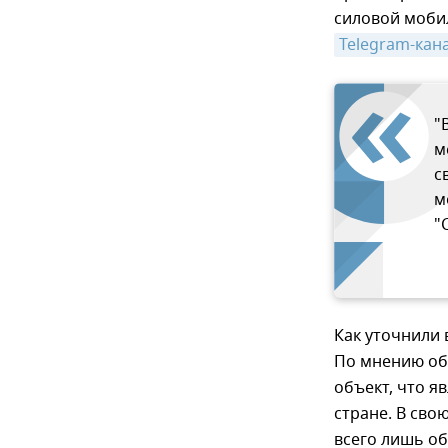
силовой мобил
Telegram-кан
"
м
с
м
"
Как уточнили 
По мнению об
объект, что я
стране. В сво
всего лишь об