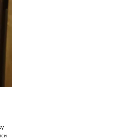
ку
иси