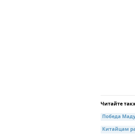
Читайте так
Победа Маду
Китайцам ра