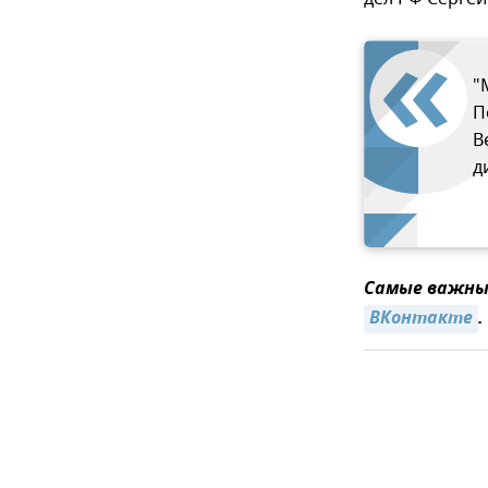
"
П
В
д
Самые важные
ВКонтакте
.