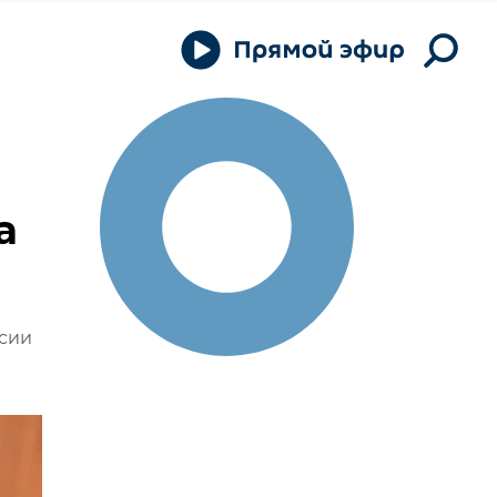
а
ссии