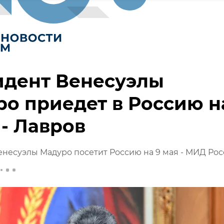
идент Венесуэлы
о приедет в Россию н
 - Лавров
несуэлы Мадуро посетит Россию на 9 мая - МИД Ро