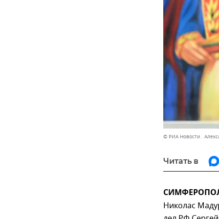
© РИА Новости . Алек
Читать в
СИМФЕРОПОЛЬ
Николас Мадур
дел РФ Сергей