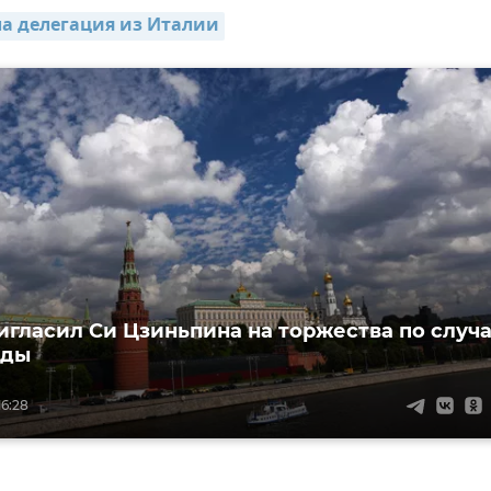
ла делегация из Италии
игласил Си Цзиньпина на торжества по случ
еды
16:28