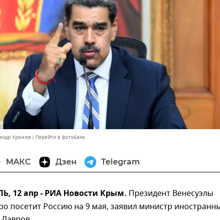
сандр Кряжев
Перейти в фотобанк
МАКС
Дзен
Telegram
, 12 апр - РИА Новости Крым.
Президент Венесуэлы
о посетит Россию на 9 мая, заявил министр иностранн
 Лавров.