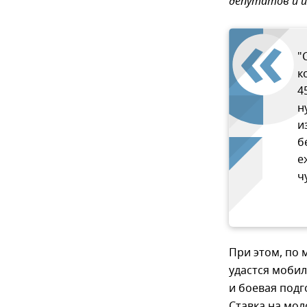
депутатов и и
"
к
4
н
и
б
е
ч
При этом, по 
удастся моби
и боевая подг
Ставка на мол