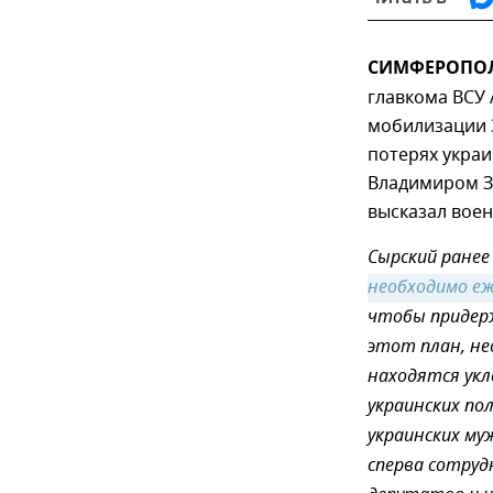
СИМФЕРОПОЛЬ,
главкома ВСУ
мобилизации 
потерях укра
Владимиром З
высказал воен
Сырский ранее
необходимо еж
чтобы придер
этот план, не
находятся укл
украинских по
украинских му
сперва сотруд