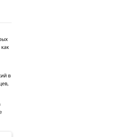
рых
 как
ий в
цев,
а
е