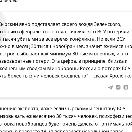
х детей.
Сырский явно подставляет своего вождя Зеленского,
оторый в феврале этого года заявлял, что ВСУ потеряли
5 тысяч убитыми за все время конфликта. Но если ВСУ
ужно в месяц 30 тысяч новобранцев, значит ежемесячн
з строя выбывает как минимум 30 тысяч военных, и это
езвозвратные потери. Эта цифра, в принципе, близка к
жедневным сводкам Минобороны России о потерях ВСУ 
уть более тысячи человек ежедневно", - сказал Хроленко
мнению эксперта, даже если Сырскому и генштабу ВСУ
лизовывать ежемесячно 30 тысяч человек, психофизиче
отовка новобранцев будет очень далека от оптимальной
одежь в возрасте 18-24 лет создаст небольшой запас