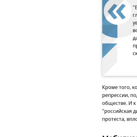
"
г
у
в
д
п
с
Кроме того, к
репрессии, по
обществе. И к
"российская д
протеста, впл