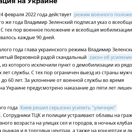
ция на Украине
24 февраля 2022 года действует
режим военного полож
го же года Владимир Зеленский подписал указ о всеобщ
 С тех пор военное положение и всеобщая мобилизации
валось каждые 90 дней.
лого года глава украинского режима Владимир Зеленск
нятый Верховной радой скандальный
закон об усилении
, из которого исключили пункт о демобилизации из ряд
х лет службы. С тех пор ограничен выезд из страны мужч
8 до 60 лет. За уклонение от военной службы во время
на Украине предусмотрено наказание до пяти лет лише
ого года
Киев решил серьезно усилить "уличную" 
. Сотрудники ТЦК и полиции устраивают облавы на гра
ного возраста на улицах сел и городов, в ночных клубах
а рынках и в торговых центрах, а также на концертах и 