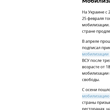
Мобилиза
На Украине с 
25 февраля то
мобилизации.
стране продле
В апреле прош
подписал при
мобилизации
ВСУ после тре
возрасте от 1
мобилизации 
свободы.
С осени пошл
мобилизацию
страны призыв
ресторанах, н