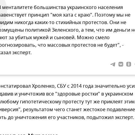
В менталитете большинства украинского населения
лавенствует принцип "моя хата с краю". Поэтому мы не
видим никогда каких-то стихийных протестов. Они не
озмущены политикой Зеленского, а тем, что им деньги н
ают за убитых мужей и сыновей. Можно смело
рогнозировать, что массовых протестов не будет", -
казал эксперт.
онстатировал Хроленко, СБУ с 2014 года значительно ус
давив и уничтожив все "здоровые ростки" в украинском
 любому гипотетическому протесту тут же приклеят этик
иверсия", результатом чего станет жестокое подавление
оть до уничтожения его участников, подытожил эксперт.