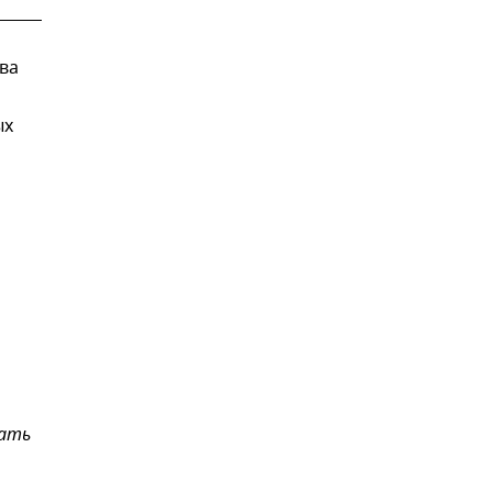
ва
ых
вать