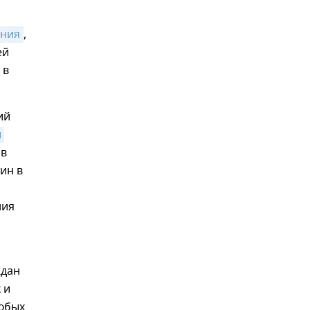
ения
,
ей
 в
ий
 
ов
ин в
ния
ждан
 и
любых