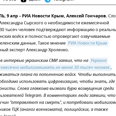
 9 апр – РИА Новости Крым, Алексей Гончаров.
Сло
 Александра Сырского о необходимости ежемесячной
30 тысяч человек подтверждают информацию о реальн
инских войск и полностью опровергают озвучиваемые
еленским данные. Такое мнение
РИА Новости Крым
ный эксперт Александр Хроленко.
 в интервью украинским СМИ заявил, что на
Украине 
емесячно мобилизовывать не менее 30 тысяч человек
,
живаться плана по пополнению войск. Чтобы выполнить
обходимо использовать цифровизацию, чтобы знать, где
онисты. Слова главкома вызвали бурю возмущения среди
льзователей Telegram. В комментариях люди заявили, что
жчин "отправляют на смерть", и потребовали мобилизо
ников ТЦК (аналог военкомата), полицейских, а также