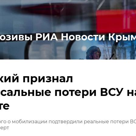
юзивы РИА Новости Кры
кий признал
сальные потери ВСУ н
те
ого о мобилизации подтвердили реальные потери ВС
перт