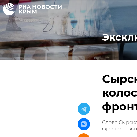
Экскл
Сырс
колос
фрон
Слова Сырск
фронте - экс