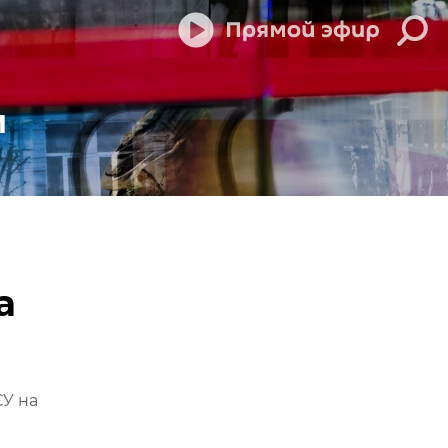
м
а
У на