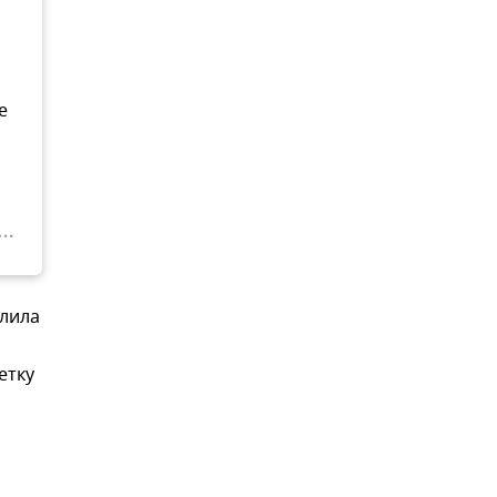
е
илила
етку