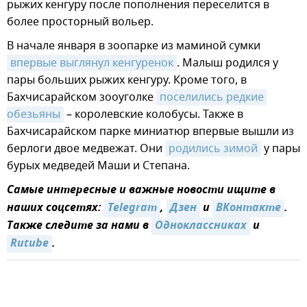
рыжих кенгуру после пополнения переселится в
более просторный вольер.
В начале января в зоопарке из маминой сумки
впервые выглянул кенгуренок
. Малыш родился у
пары больших рыжих кенгуру. Кроме того, в
Бахчисарайском зооуголке
поселились редкие 
обезьяны
– королевские колобусы. Также в
Бахчисарайском парке миниатюр впервые вышли из
берлоги двое медвежат. Они
родились зимой
у пары
бурых медведей Маши и Степана.
Самые интересные и важные новости ищите в
наших соцсетях:
Telegram
,
Дзен
и
ВКонтакте
.
Также следите за нами в
Одноклассниках
и
Rutube
.