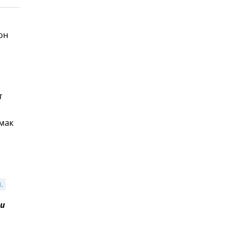
он
т
мак
.
и