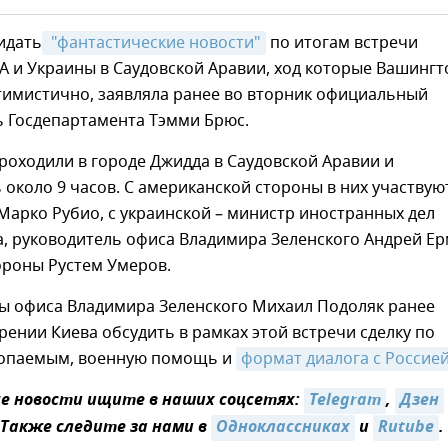
идать
 "фантастические новости"
по итогам встречи
 и Украины в Саудовской Аравии, ход которые Вашингт
тимистично, заявляла ранее во вторник официальный
ь Госдепартамента Тэмми Брюс.
оходили в городе Джидда в Саудовской Аравии и
около 9 часов. С американской стороны в них участвую
Марко Рубио, с украинской – министр иностранных дел
а, руководитель офиса Владимира Зеленского Андрей Ер
ороны Рустем Умеров.
вы офиса Владимира Зеленского Михаил Подоляк ранее
рении Киева обсудить в рамках этой встречи сделку по
опаемым, военную помощь и
формат диалога с Россией
 новости ищите в наших соцсетях:
Telegram
,
Дзен
 Также следите за нами в
Одноклассниках
и
Rutube
.