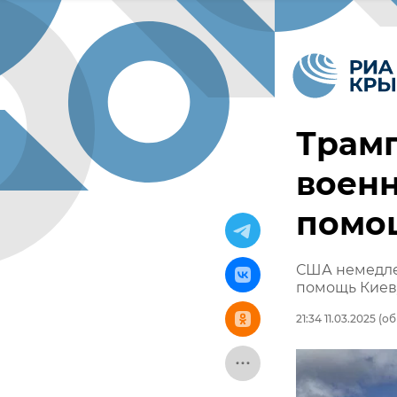
Трам
воен
помо
США немедле
помощь Киев
21:34 11.03.2025
(об