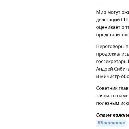
Мир могут ож
делегаций США
оценивает оп
представител
Переговоры пр
продолжались 
госсекретарь 
Андрей Сибиг
и министр об
Советник гла
заявил о наме
полезным иск
Самые важные
ВКонтакте
.