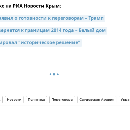
же на РИА Новости Крым:
аявил о готовности к переговорам – Трамп
вернется к границам 2014 года – Белый дом
ировал "историческое решение"
А
Новости
Политика
Переговоры
Саудовская Аравия
Укра