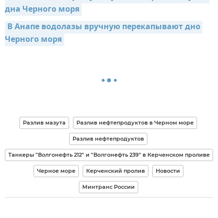
дна Черного моря
В Анапе водолазы вручную перекапывают дно 
Черного моря
Разлив мазута
Разлив нефтепродуктов в Черном море
Разлив нефтепродуктов
Танкеры "Волгонефть 212" и "Волгонефть 239" в Керченском проливе
Черное море
Керченский пролив
Новости
Минтранс России