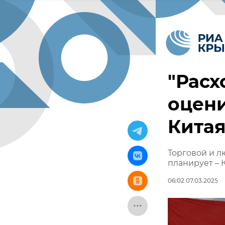
"Расх
оцен
Кита
Торговой и л
планирует – 
06:02 07.03.2025