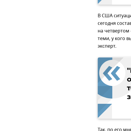
В США ситуаци
сегодня состав
на четвертом 
теми, у кого 
эксперт.
"
т
Так, по его м