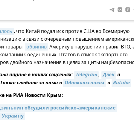
алось
, что Китай подал иск против США во Всемирную
анизацию в связи с очередным повышением американск
ои товары,
обвинив
Америку в нарушении правил ВТО, 
 компаний Соединенных Штатов в список экспортного
ров двойного назначения в целях защиты нацбезопасно
сти ищите в наших соцсетях:
Telegram
,
Дзен
и
 Также следите за нами в
Одноклассниках
и
Rutube
.
же на РИА Новости Крым:
Цзиньпин обсудили российско-американские 
и Украину