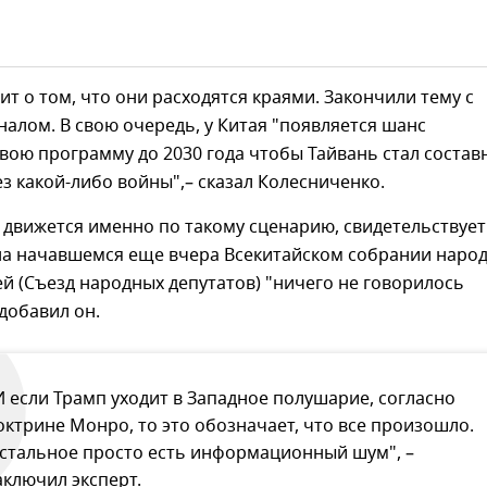
рит о том, что они расходятся краями. Закончили тему с
алом. В свою очередь, у Китая "появляется шанс
вою программу до 2030 года чтобы Тайвань стал состав
з какой-либо войны",– сказал Колесниченко.
е движется именно по такому сценарию, свидетельствует
 на начавшемся еще вчера Всекитайском собрании наро
й (Съезд народных депутатов) "ничего не говорилось
добавил он.
И если Трамп уходит в Западное полушарие, согласно
октрине Монро, то это обозначает, что все произошло.
стальное просто есть информационный шум", –
аключил эксперт.