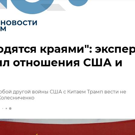
одятся краями": экспе
ил отношения США и
я
юбой другой войны США с Китаем Трамп вести не
Колесниченко