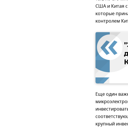
США и Китая с
которые прин
контролем Кит
"
д
Еще один важ
микроэлектро
инвестировать
соответствую
крупный инвес