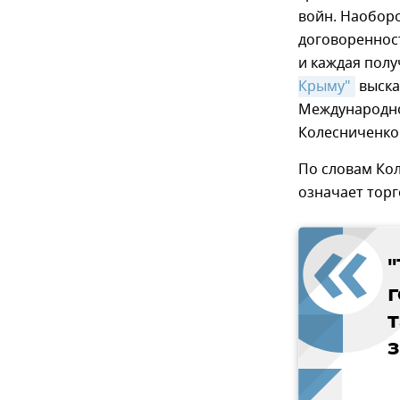
войн. Наоборо
договоренност
и каждая полу
Крыму"
выска
Международно
Колесниченко
По словам Ко
означает торг
"
г