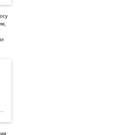
осу
ия,
ил
ния