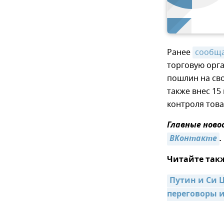
Ранее
сообщ
торговую орг
пошлин на св
также внес 15
контроля това
Главные ново
ВКонтакте
.
Читайте так
Путин и Си 
переговоры 