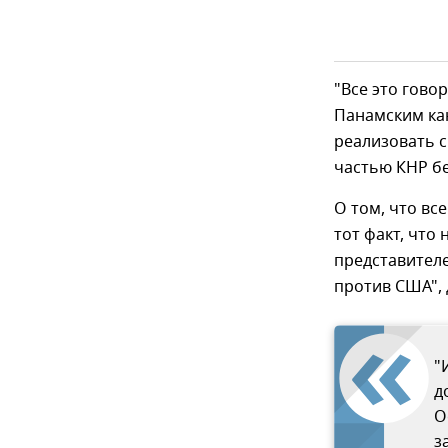
"Все это гово
Панамским кан
реализовать с
частью КНР бе
О том, что вс
тот факт, что
представителе
против США", 
"
д
О
з