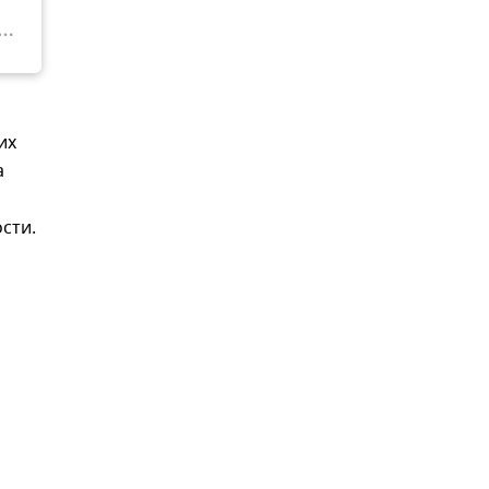
их
а
сти.