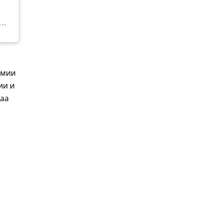
рмии
ии и
раа