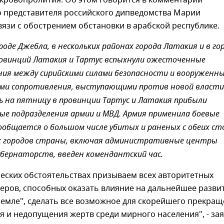
кровопролития. Об этом говорится в комментарии
 представителя российского дипведомства Марии
вязи с обострением обстановки в арабской республике.
роде Джебла, в нескольких районах города Латакия и в го
овинций Латакия и Тартус вспыхнули ожесточенные
ия между сирийскими силами безопасности и вооруженн
ми сопротивления, выступающими против новой власти
чь на пятницу в провинции Тартус и Латакия прибыли
е подразделения армии и МВД. Армия применила боевые
общается о большом числе убитых и раненых с обеих ст
ых городов страны, включая административные центры
бернаторств, введен комендантский час.
ческих обстоятельствах призываем всех авторитетных
еров, способных оказать влияние на дальнейшее разви
земле", сделать все возможное для скорейшего прекра
 и недопущения жертв среди мирного населения", - за