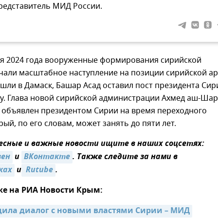
редставитель МИД России.
ря 2024 года вооруженные формирования сирийской
чали масштабное наступление на позиции сирийской а
ошли в Дамаск, Башар Асад оставил пост президента Сир
ну. Глава новой сирийской администрации Ахмед аш-Ша
л объявлен президентом Сирии на время переходного
рый, по его словам, может занять до пяти лет.
сные и важные новости ищите в наших соцсетях:
зен
и
ВКонтакте
. Также следите за нами в
ках
и
 Rutube
.
же на РИА Новости Крым:
дила диалог с новыми властями Сирии – МИД