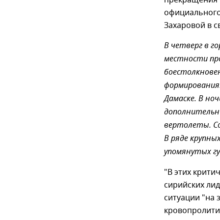
прекращения 
официального
Захаровой в с
В четверг в го
местности пр
боестолкновен
формирования
Дамаске. В но
дополнительны
вертолеты. Со
В ряде крупн
упомянутых гу
"В этих крити
сирийских лид
ситуации "на 
кровопролития