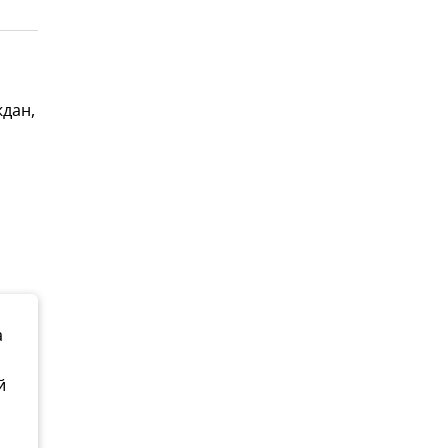
дан,
а
й