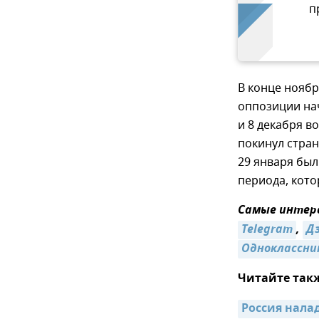
п
В конце нояб
оппозиции на
и 8 декабря в
покинул стра
29 января бы
периода, кото
Самые интере
Telegram
,
Д
Одноклассни
Читайте так
Россия нала