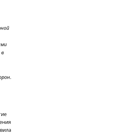
рной
ыми
 в
орон
.
тие
щения
явила