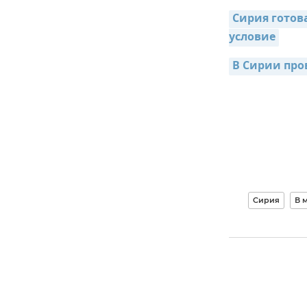
Сирия готова
условие
В Сирии про
Сирия
В 