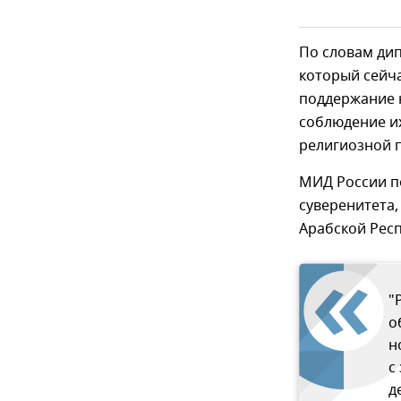
По словам дип
который сейч
поддержание 
соблюдение и
религиозной 
МИД России п
суверенитета,
Арабской Респ
"
о
н
с
д