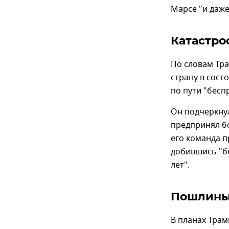
Марсе "и даже
Катастро
По словам Тра
страну в сост
по пути "бесп
Он подчеркнул
предпринял бо
его команда 
добившись "бо
лет".
Пошлины
В планах Тра