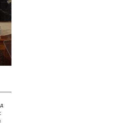
ьд
с
и