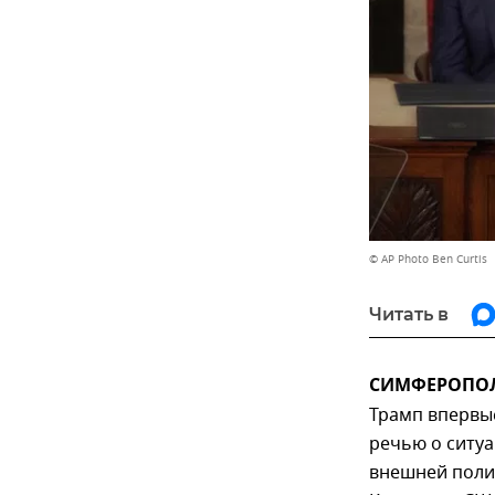
© AP Photo Ben Curtis
Читать в
СИМФЕРОПОЛЬ
Трамп впервые
речью о ситуа
внешней поли