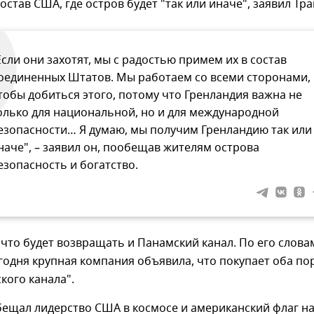
остав США, где остров будет "так или иначе", заявил Тра
Если они захотят, мы с радостью примем их в состав
оединенных Штатов. Мы работаем со всеми сторонами,
тобы добиться этого, потому что Гренландия важна не
олько для национальной, но и для международной
езопасности… Я думаю, мы получим Гренландию так или
наче", – заявил он, пообещав жителям острова
езопасность и богатство.
 что будет возвращать и Панамский канал. По его слова
годня крупная компания объявила, что покупает оба по
кого канала".
бещал лидерство США в космосе и американский флаг н