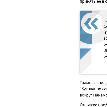
принять ее в с
"
С
ч
т
б
и
б
Трамп заявил,
"буквально се
вокруг Панамс
Он также поо