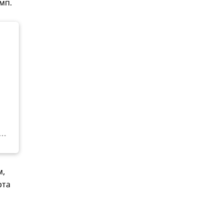
мп.
м,
рта
а