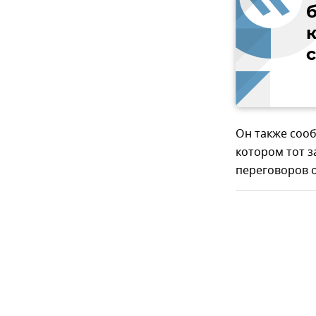
Он также соо
котором тот з
переговоров о