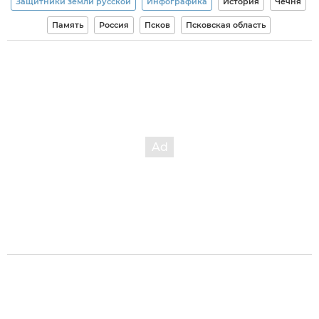
Защитники земли русской
Инфографика
История
Чечня
Память
Россия
Псков
Псковская область