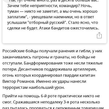
"Нас тут очень много, раз в десять больше вас.
Зачем тебе неприятности, командир? Ночь,
туман — никто не заметит, а мы очень хорошо
заплатим", - увещевали наемники, но в ответ
услышали "отборный русский". Стало ясно, что
сделки не будет. Атаки бандитов ожесточились.
Российские бойцы получали ранения и гибли, у них
заканчивались патроны и гранаты, но бойцы не
отступали. Бандформирования тоже несли тяжелые
потери. Десантников поддерживала артиллерия,
огонь которых координировал гвардии капитан
Виктор Романов. Именно их удары нанесли
террористам наибольший урон.
Прийти на помощь 6-й роте практически никто не
смог. Сражавшаяся неподалеку 3-я рота несколько
раз пыталась прорваться к окруженным товарищам,