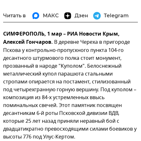
Читать в
МАКС
Дзен
Telegram
СИМФЕРОПОЛЬ, 1 мар – РИА Новости Крым,
Алексей Гончаров.
В деревне Череха в пригороде
Пскова у контрольно-пропускного пункта 104-го
десантного штурмового полка стоит монумент,
прозванный в народе "Куполом". Белоснежный
металлический купол парашюта стальными
стропами опирается на постамент, стилизованный
под четырехгранную горную вершину. Под куполом –
композиция из 84-х устремленных ввысь
поминальных свечей. Этот памятник посвящен
десантникам 6-й роты Псковской дивизии ВДВ,
которые 25 лет назад приняли неравный бой с
двадцатикратно превосходящими силами боевиков у
высоты 776 под Улус-Кертом.