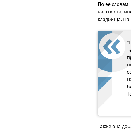
По ее словам,
частности, мн
кладбища. На 
"
т
п
п
с
н
б
T
Также она доб