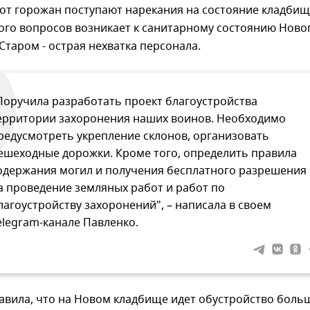
 от горожан поступают нарекания на состояние кладбищ
ого вопросов возникает к санитарному состоянию Ново
Старом - острая нехватка персонала.
Поручила разработать проект благоустройства
ерритории захоронения наших воинов. Необходимо
редусмотреть укрепление склонов, организовать
ешеходные дорожки. Кроме того, определить правила
одержания могил и получения бесплатного разрешения
а проведение земляных работ и работ по
лагоустройству захоронений", – написала в своем
elegram-канале Павленко.
авила, что на Новом кладбище идет обустройство боль