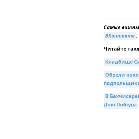
Самые важные
ВКонтакте
.
Читайте так
Кладбище Си
Обрели поко
подпольщик
В Бахчисара
Дню Победы