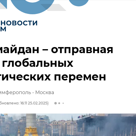
айдан – отправная
 глобальных
тических перемен
имферополь - Москва
бновлено: 16:11 25.02.2025)