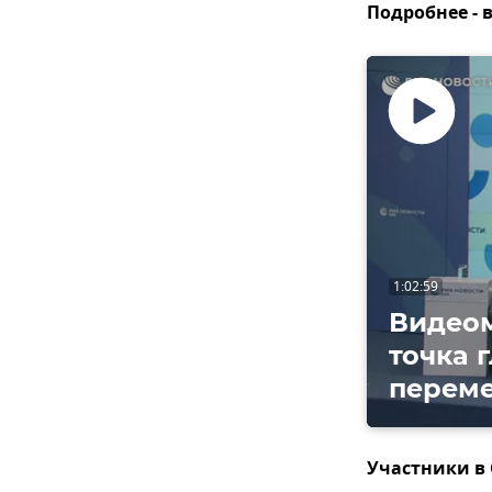
Подробнее - 
Воспроизвес
видео
1:02:59
Видеом
точка 
переме
Участники в