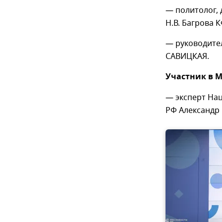
— политолог,
Н.В. Багрова 
— руководите
САВИЦКАЯ.
Участник в М
— эксперт На
РФ Александ