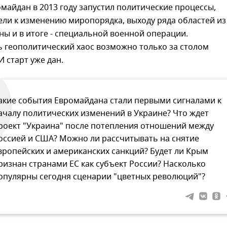
майдан в 2013 году запустил политические процессы,
ли к изменению миропорядка, выходу ряда областей из
ны и в итоге - специальной военной операции.
 геополитический хаос возможно только за столом
И старт уже дан.
акие события Евромайдана стали первыми сигналами к
ачалу политических изменений в Украине? Что ждет
роект "Украина" после потепления отношений между
оссией и США? Можно ли рассчитывать на снятие
вропейских и американских санкций? Будет ли Крым
ризнан странами ЕС как субъект России? Насколько
опулярны сегодня сценарии "цветных революций"?