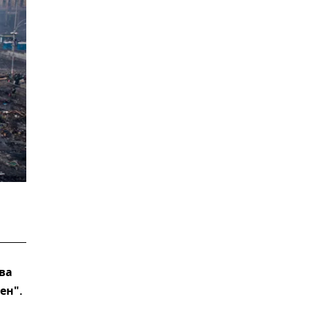
ва
ен".