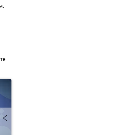
м.
нте