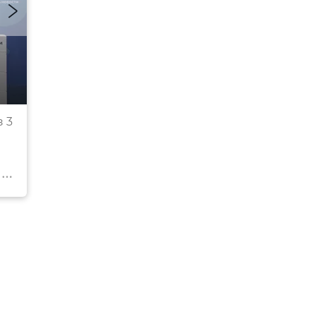
Политолог, доцент кафедры социально-экономи
 3
географии им. Н.В. Багрова КФУ им. В.И. Вернадс
Сергей Киселев
© РИА Новости Крым . Дмитрий Макеев