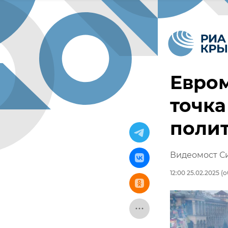
Евром
точка
поли
Видеомост С
12:00 25.02.2025
(о