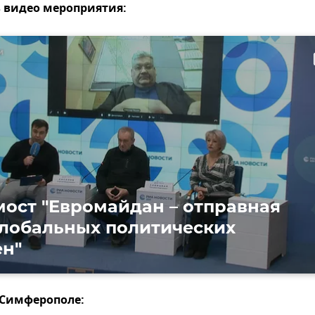
в видео мероприятия:
ти
ост "Евромайдан – отправная
глобальных политических
н"
 Симферополе: