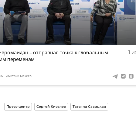
Евромайдан – отправная точка к глобальным
1
из
ким переменам
ым . Дмитрий Макеев
Пресс-центр
Сергей Киселев
Татьяна Савицкая