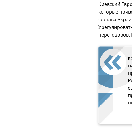
Киевский Евро
которые приве
состава Украи
Урегулировать
переговоров. 
К
н
п
Р
е
п
п