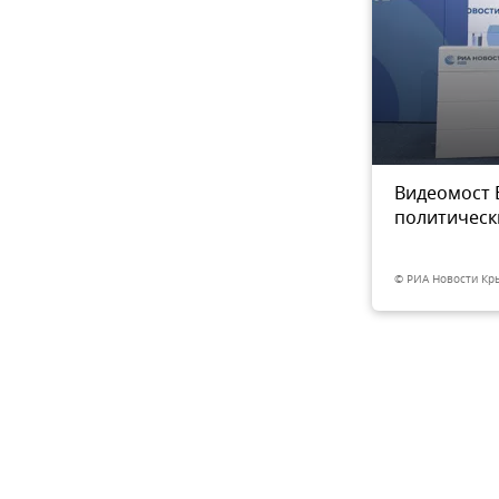
движения "Крымские феи"
Видеомост 
3
из 3
политичес
© РИА Новости Кр