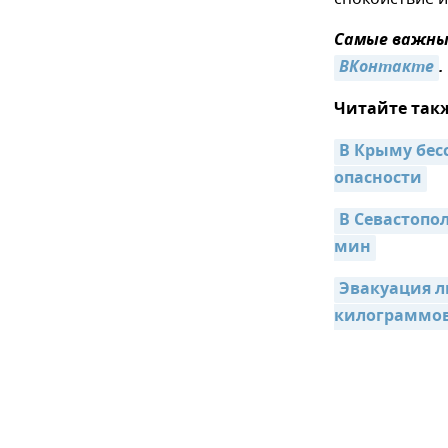
Самые важные
ВКонтакте
.
Читайте так
В Крыму бес
опасности
В Севастопо
мин
Эвакуация л
килограммо