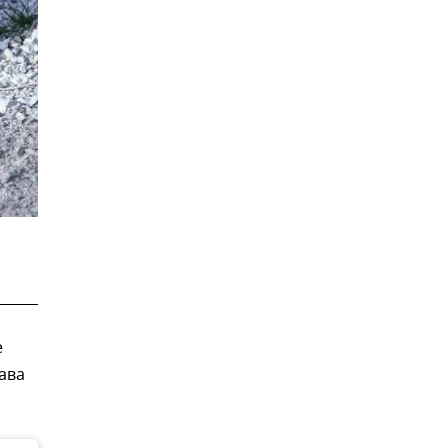
е
ава