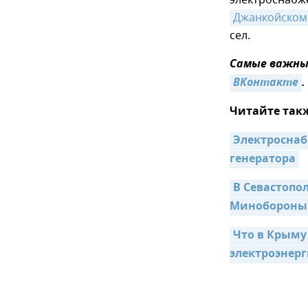
электроснаб
Джанкойском
сел.
Самые важные
ВКонтакте
.
Читайте так
Электроснаб
генератора
В Севастопо
Минобороны
Что в Крыму
электроэнер