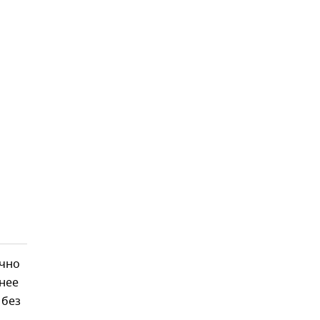
ично
анее
 без