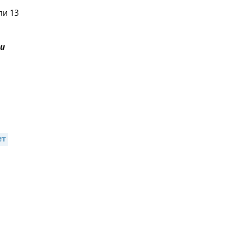
ли 13
и
т 