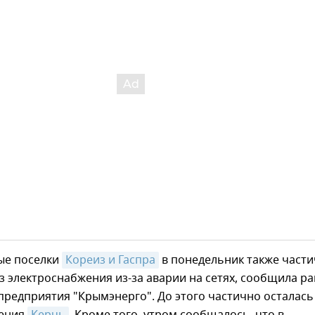
е поселки
Кореиз и Гаспра
в понедельник также част
з электроснабжения из-за аварии на сетях, сообщила р
предприятия "Крымэнерго". До этого частично осталась