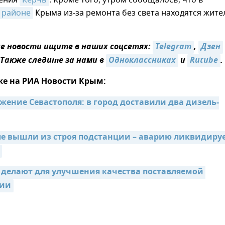
жения
Керчь
. Кроме того, утром сообщалось, что в
 районе
Крыма из-за ремонта без света находятся жите
 новости ищите в наших соцсетях:
Telegram
,
Дзен
 Также следите за нами в
Одноклассниках
и
Rutube
.
же на РИА Новости Крым:
жение Севастополя: в город доставили два дизель-
ле вышли из строя подстанции – аварию ликвидируе
 делают для улучшения качества поставляемой 
гии