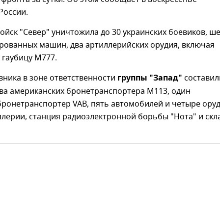
оссии.
ойск "Север" уничтожила до 30 украинских боевиков, ш
рованных машин, два артиллерийских орудия, включая
 гаубицу М777.
вника в зоне ответственности
группы "Запад"
составил
два американских бронетранспортера М113, один
бронетранспортер VAB, пять автомобилей и четыре ору
лерии, станция радиоэлектронной борьбы "Нота" и скл