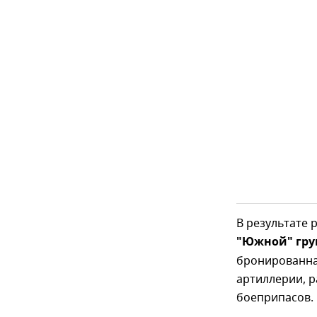
В результате
"Южной" гр
бронированна
артиллерии, р
боеприпасов.