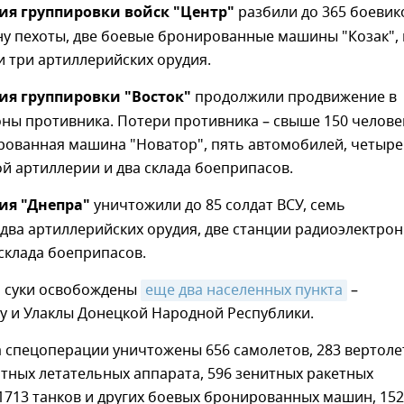
ия группировки войск "Центр"
разбили до 365 боевик
у пехоты, две боевые бронированные машины "Козак", 
 три артиллерийских орудия.
ия группировки "Восток"
продолжили продвижение в
ны противника. Потери противника – свыше 150 челове
рованная машина "Новатор", пять автомобилей, четыре
й артиллерии и два склада боеприпасов.
ия "Днепра"
уничтожили до 85 солдат ВСУ, семь
два артиллерийских орудия, две станции радиоэлектро
склада боеприпасов.
а суки освобождены
еще два населенных пункта
–
у и Улаклы Донецкой Народной Республики.
а спецоперации уничтожены 656 самолетов, 283 вертоле
тных летательных аппарата, 596 зенитных ракетных
1713 танков и других боевых бронированных машин, 15