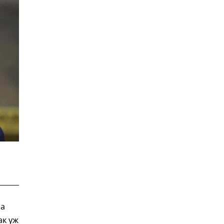
ра
ак уж