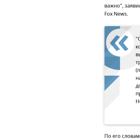
важно", заяв
Fox News.
"
к
в
т
(
н
д
п
Н
По его словам