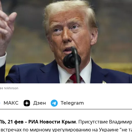
ee Nikhinson
МАКС
Дзен
Telegram
, 21 фев – РИА Новости Крым
. Присутствие Владими
 встречах по мирному урегулированию на Украине "не т