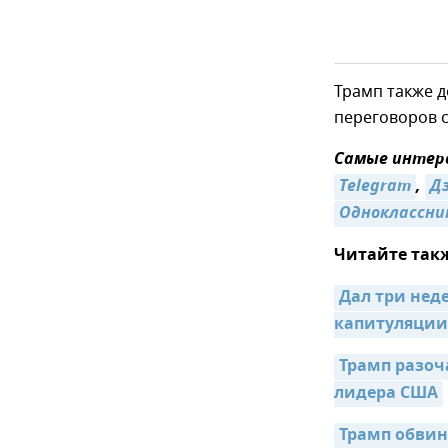
Трамп также до
переговоров с
Самые интере
Telegram
,
Д
Одноклассни
Читайте так
Дал три нед
капитуляции
Трамп разоч
лидера США
Трамп обвини